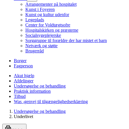
Arrangementer på hospitalet
Kunst i Foyeren
Kunst og kultur udenfor
Legeplads
Center for Voldtægtsofre
Hospitalskirken og præsterne
Socialsygeplejerske
Sorggruppe til forældre der har mistet et barn
Netværk og støtte
Brugerråd
Borger
Fagperson
Akut hjælp
Afdelinger
Undersøgelse og behandling
Praktisk information
Tilbud
Was -genvej til tilgængelighedserklæring
Undersøgelse og behandling
Underlivet