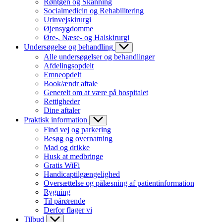
Røntgen og Skanning
Socialmedicin og Rehabilitering
Urinvejskirurgi
Øjensygdomme
Øre-, Næse- og Halskirurgi
Undersøgelse og behandling
Alle undersøgelser og behandlinger
Afdelingsopdelt
Emneopdelt
Book/ændr aftale
Generelt om at være på hospitalet
Rettigheder
Dine aftaler
Praktisk information
Find vej og parkering
Besøg og overnatning
Mad og drikke
Husk at medbringe
Gratis WiFi
Handicaptilgængelighed
Oversættelse og pålæsning af patientinformation
Rygning
Til pårørende
Derfor flager vi
Tilbud