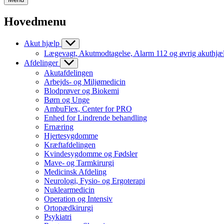
Hovedmenu
Akut hjælp
Lægevagt, Akutmodtagelse, Alarm 112 og øvrig akuthjæ
Afdelinger
Akutafdelingen
Arbejds- og Miljømedicin
Blodprøver og Biokemi
Børn og Unge
AmbuFlex, Center for PRO
Enhed for Lindrende behandling
Ernæring
Hjertesygdomme
Kræftafdelingen
Kvindesygdomme og Fødsler
Mave- og Tarmkirurgi
Medicinsk Afdeling
Neurologi, Fysio- og Ergoterapi
Nuklearmedicin
Operation og Intensiv
Ortopædkirurgi
Psykiatri