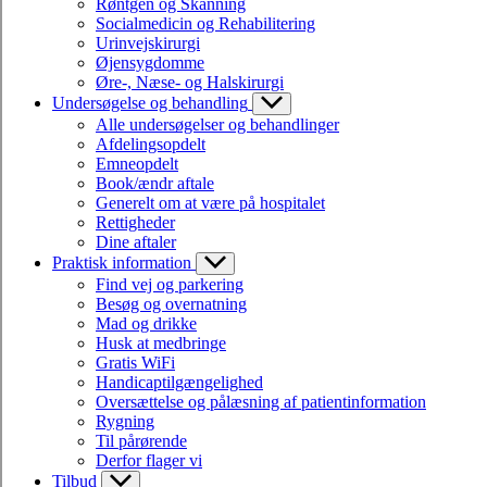
Røntgen og Skanning
Socialmedicin og Rehabilitering
Urinvejskirurgi
Øjensygdomme
Øre-, Næse- og Halskirurgi
Undersøgelse og behandling
Alle undersøgelser og behandlinger
Afdelingsopdelt
Emneopdelt
Book/ændr aftale
Generelt om at være på hospitalet
Rettigheder
Dine aftaler
Praktisk information
Find vej og parkering
Besøg og overnatning
Mad og drikke
Husk at medbringe
Gratis WiFi
Handicaptilgængelighed
Oversættelse og pålæsning af patientinformation
Rygning
Til pårørende
Derfor flager vi
Tilbud