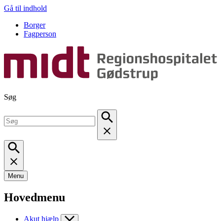
Gå til indhold
Borger
Fagperson
Søg
Menu
Hovedmenu
Akut hjælp