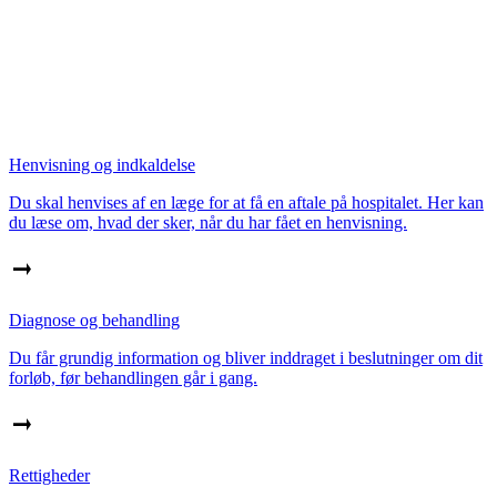
Henvisning og indkaldelse
Du skal henvises af en læge for at få en aftale på hospitalet. Her kan
du læse om, hvad der sker, når du har fået en henvisning.
Diagnose og behandling
Du får grundig information og bliver inddraget i beslutninger om dit
forløb, før behandlingen går i gang.
Rettigheder