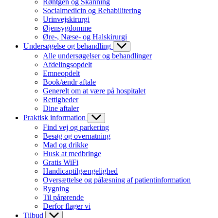
Røntgen og Skanning
Socialmedicin og Rehabilitering
Urinvejskirurgi
Øjensygdomme
Øre-, Næse- og Halskirurgi
Undersøgelse og behandling
Alle undersøgelser og behandlinger
Afdelingsopdelt
Emneopdelt
Book/ændr aftale
Generelt om at være på hospitalet
Rettigheder
Dine aftaler
Praktisk information
Find vej og parkering
Besøg og overnatning
Mad og drikke
Husk at medbringe
Gratis WiFi
Handicaptilgængelighed
Oversættelse og pålæsning af patientinformation
Rygning
Til pårørende
Derfor flager vi
Tilbud