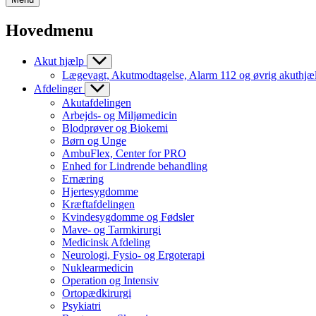
Hovedmenu
Akut hjælp
Lægevagt, Akutmodtagelse, Alarm 112 og øvrig akuthjæ
Afdelinger
Akutafdelingen
Arbejds- og Miljømedicin
Blodprøver og Biokemi
Børn og Unge
AmbuFlex, Center for PRO
Enhed for Lindrende behandling
Ernæring
Hjertesygdomme
Kræftafdelingen
Kvindesygdomme og Fødsler
Mave- og Tarmkirurgi
Medicinsk Afdeling
Neurologi, Fysio- og Ergoterapi
Nuklearmedicin
Operation og Intensiv
Ortopædkirurgi
Psykiatri