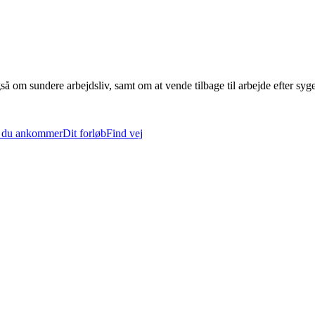
å om sundere arbejdsliv, samt om at vende tilbage til arbejde efter syg
 du ankommer
Dit forløb
Find vej