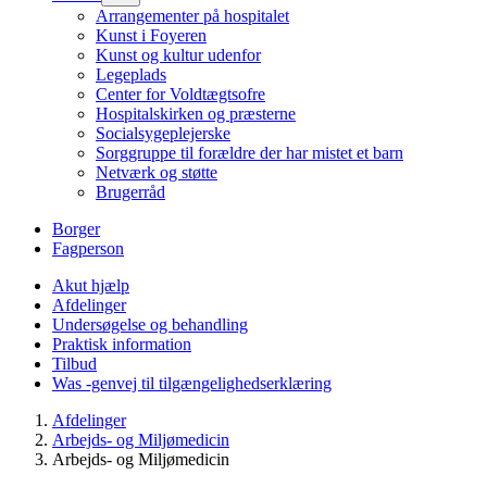
Arrangementer på hospitalet
Kunst i Foyeren
Kunst og kultur udenfor
Legeplads
Center for Voldtægtsofre
Hospitalskirken og præsterne
Socialsygeplejerske
Sorggruppe til forældre der har mistet et barn
Netværk og støtte
Brugerråd
Borger
Fagperson
Akut hjælp
Afdelinger
Undersøgelse og behandling
Praktisk information
Tilbud
Was -genvej til tilgængelighedserklæring
Afdelinger
Arbejds- og Miljømedicin
Arbejds- og Miljømedicin