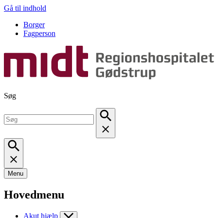
Gå til indhold
Borger
Fagperson
Søg
Menu
Hovedmenu
Akut hjælp