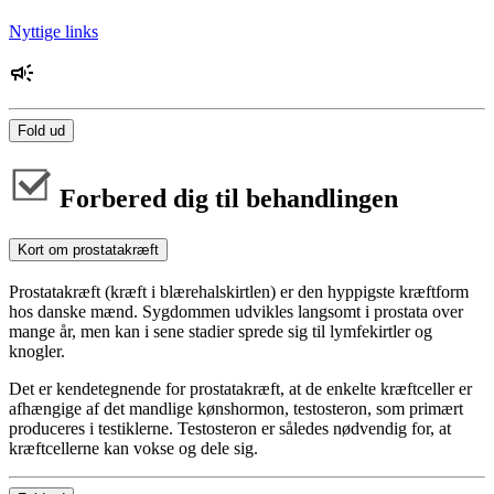
Nyttige links
Fold ud
Forbered dig til behandlingen
Kort om prostatakræft
Prostatakræft (kræft i blærehalskirtlen) er den hyppigste kræftform
hos danske mænd. Sygdommen udvikles langsomt i prostata over
mange år, men kan i sene stadier sprede sig til lymfekirtler og
knogler.
Det er kendetegnende for prostatakræft, at de enkelte kræftceller er
afhængige af det mandlige kønshormon, testosteron, som primært
produceres i testiklerne. Testosteron er således nødvendig for, at
kræftcellerne kan vokse og dele sig.