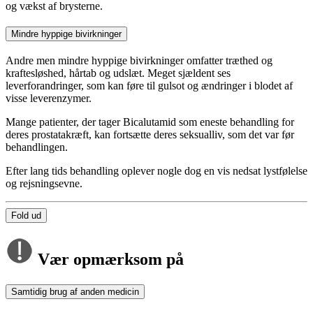
og vækst af brysterne.
Mindre hyppige bivirkninger
Andre men mindre hyppige bivirkninger omfatter træthed og
kraftesløshed, hårtab og udslæt. Meget sjældent ses
leverforandringer, som kan føre til gulsot og ændringer i blodet af
visse leverenzymer.
Mange patienter, der tager Bicalutamid som eneste behandling for
deres prostatakræft, kan fortsætte deres seksualliv, som det var før
behandlingen.
Efter lang tids behandling oplever nogle dog en vis nedsat lystfølelse
og rejsningsevne.
Fold ud
Vær opmærksom på
Samtidig brug af anden medicin