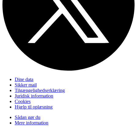
Dine data
Sikker mail
Tilgængelighedserklæring
Juridisk information
Cookies
Hjælp til oplæsning
Sådan gør du
Mere information