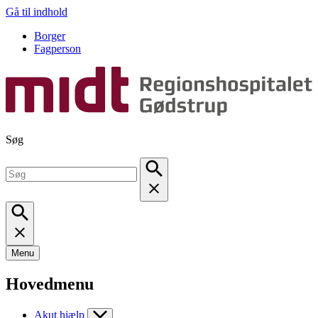
Gå til indhold
Borger
Fagperson
Søg
Menu
Hovedmenu
Akut hjælp