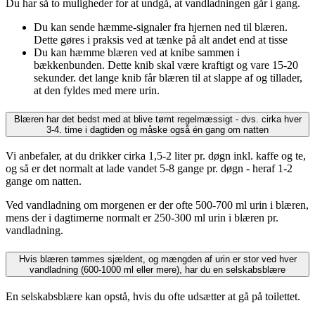
Du har så to muligheder for at undgå, at vandladningen går i gang.
Du kan sende hæmme-signaler fra hjernen ned til blæren.
Dette gøres i praksis ved at tænke på alt andet end at tisse
Du kan hæmme blæren ved at knibe sammen i
bækkenbunden. Dette knib skal være kraftigt og vare 15-20
sekunder. det lange knib får blæren til at slappe af og tillader,
at den fyldes med mere urin.
Blæren har det bedst med at blive tømt regelmæssigt - dvs. cirka hver
3-4. time i dagtiden og måske også én gang om natten
Vi anbefaler, at du drikker cirka 1,5-2 liter pr. døgn inkl. kaffe og te,
og så er det normalt at lade vandet 5-8 gange pr. døgn - heraf 1-2
gange om natten.
Ved vandladning om morgenen er der ofte 500-700 ml urin i blæren,
mens der i dagtimerne normalt er 250-300 ml urin i blæren pr.
vandladning.
Hvis blæren tømmes sjældent, og mængden af urin er stor ved hver
vandladning (600-1000 ml eller mere), har du en selskabsblære
En selskabsblære kan opstå, hvis du ofte udsætter at gå på toilettet.