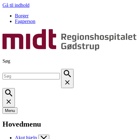
Gå til indhold
Borger
Fagperson
Søg
Menu
Hovedmenu
Akut hjælp