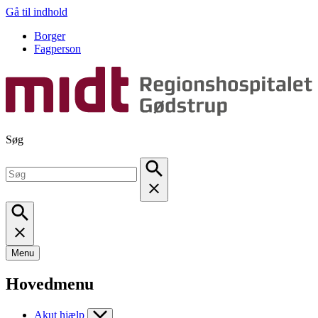
Gå til indhold
Borger
Fagperson
Søg
Menu
Hovedmenu
Akut hjælp