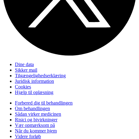
Dine data
Sikker mail
Tilgængelighedserklæring
Juridisk information
Cookies
Hjælp til oplæsning
Forbered dig til behandlingen
Om behandlingen
Sådan virker medicinen
Risici og bivirkninger
Vær opmærksom på
Når du kommer hjem
Videre forløb