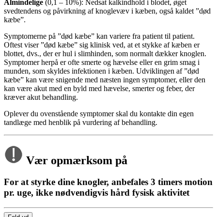
Almindelige
(0,1 – 10%): Nedsat kalkindhold i blodet, øget
svedtendens og påvirkning af knoglevæv i kæben, også kaldet ”død
kæbe”.
Symptomerne på ”død kæbe” kan variere fra patient til patient.
Oftest viser ”død kæbe” sig klinisk ved, at et stykke af kæben er
blottet, dvs., der er hul i slimhinden, som normalt dækker knoglen.
Symptomer herpå er ofte smerte og hævelse eller en grim smag i
munden, som skyldes infektionen i kæben. Udviklingen af ”død
kæbe” kan være snigende med næsten ingen symptomer, eller den
kan være akut med en byld med hævelse, smerter og feber, der
kræver akut behandling.
Oplever du ovenstående symptomer skal du kontakte din egen
tandlæge med henblik på vurdering af behandling.
Vær opmærksom på
For at styrke dine knogler, anbefales 3 timers motion
pr. uge, ikke nødvendigvis hård fysisk aktivitet