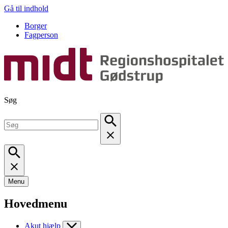
Gå til indhold
Borger
Fagperson
Søg
Menu
Hovedmenu
Akut hjælp