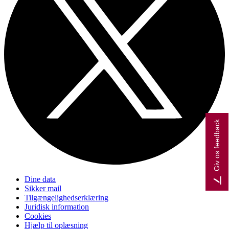
Giv os feedback
Dine data
Sikker mail
Tilgængelighedserklæring
Juridisk information
Cookies
Hjælp til oplæsning