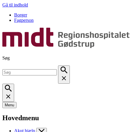
Gå til indhold
Borger
Fagperson
Søg
Menu
Hovedmenu
Akut hjælp