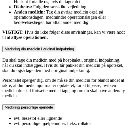
Husk at fortælle os, hvis du tager det.
Diabetes:
Følg den særskilte vejledning.
Anden medicin:
Tag din øvrige medicin også på
operationsdagen, medmindre operationslægen eller
bedøvelseslægen har aftalt andet med dig.
VIGTIGT:
Hvis du ikke følger disse anvisninger, kan vi være nødt
til at
aflyse operationen.
Medbring din medicin i original indpakning
Du skal tage din medicin med på hospitalet i original indpakning,
når du skal indlægges. Hvis du får pakket din medicin på apoteket,
skal du også tage den med i original indpakning.
Personalet spørger dig, om de må se din medicin for blandt andet at
sikre, at din medicinjournal er opdateret, for at tilpasse, hvilken
medicin du skal fortsætte med at tage, og om du skal have anden/ny
medicin.
Medbring personlige ejendele
evt. læsestof eller lignende
evt. personlige hjælpemidler, f.eks. rollator