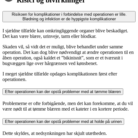
Risici og bivirkninger
Risikoen for komplikationer i forbindelse med operationen er lille.
Blødning og infektion er de hyppigste komplikationer
I sjældne tilfælde kan omkringliggende organer blive beskadiget.
Det kan være blære, urinveje, tarm eller blodkar.
Skaden vil, så vidt det er muligt, blive behandlet under samme
operation. Det kan dog blive nødvendigt at ændre operationen til en
åben operation, også kaldet et ”bikinisnit”, som er et tværsnit i
bugvæggen lige over hårgrænsen ved kønsbenet.
I meget sjældne tilfælde opdages komplikationen først efter
operationen.
Efter operationen kan der opstå problemer med at tømme blæren
Problemerne er ofte forbigående, men det kan forekomme, at du vil
være nødt til at tømme blæren med et kateter i en kortere periode.
Efter operationen kan der opstå problemer med at holde på urinen
Dette skyldes, at nedsynkningen har skjult utætheden.