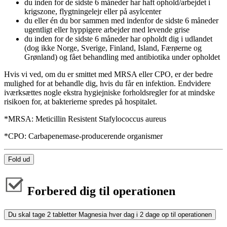
du inden for de sidste 6 måneder har haft ophold/arbejdet i
krigszone, flygtningelejr eller på asylcenter
du eller én du bor sammen med indenfor de sidste 6 måneder
ugentligt eller hyppigere arbejder med levende grise
du inden for de sidste 6 måneder har opholdt dig i udlandet
(dog ikke Norge, Sverige, Finland, Island, Færøerne og
Grønland) og fået behandling med antibiotika under opholdet
Hvis vi ved, om du er smittet med MRSA eller CPO, er der bedre
mulighed for at behandle dig, hvis du får en infektion. Endvidere
iværksættes nogle ekstra hygiejniske forholdsregler for at mindske
risikoen for, at bakterierne spredes på hospitalet.
*MRSA: Meticillin Resistent Stafylococcus aureus
*CPO: Carbapenemase-producerende organismer
Fold ud
Forbered dig til operationen
Du skal tage 2 tabletter Magnesia hver dag i 2 dage op til operationen