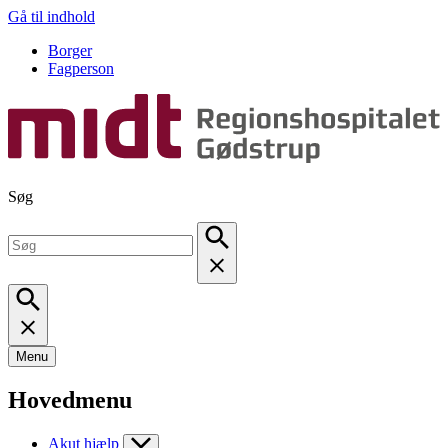
Gå til indhold
Borger
Fagperson
Søg
Menu
Hovedmenu
Akut hjælp