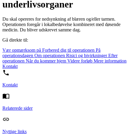
underlivsorganer
Du skal opereres for nedsynkning af blæren og/eller tarmen.
Operationen foregår i lokalbedøvelse kombineret med døsende
medicin. Du bliver udskrevet samme dag.
Gå direkte til:
Vær opmærksom på
Forbered dig til operationen
På
operationsdagen
Om operationen
Risici og bivirkninger
Efter
operationen
Når du kommer hjem
Videre forløb
Mere information
Kontakt
Kontakt
Relaterede sider
Nyttige links