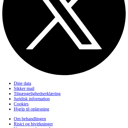
Dine data
Sikker mail
Tilgængelighedserklæring
Juridisk information
Cookies
Hjælp til oplæsning
Om behandlingen
Risici og bivirkninger