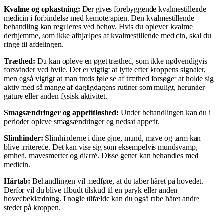
Kvalme og opkastning:
Der gives forebyggende kvalmestillende
medicin i forbindelse med kemoterapien. Den kvalmestillende
behandling kan reguleres ved behov. Hvis du oplever kvalme
derhjemme, som ikke afhjælpes af kvalmestillende medicin, skal du
ringe til afdelingen.
Træthed:
Du kan opleve en øget træthed, som ikke nødvendigvis
forsvinder ved hvile. Det er vigtigt at lytte efter kroppens signaler,
men også vigtigt at man trods følelse af træthed forsøger at holde sig
aktiv med så mange af dagligdagens rutiner som muligt, herunder
gåture eller anden fysisk aktivitet.
Smagsændringer og appetitløshed:
Under behandlingen kan du i
perioder opleve smagsændringer og nedsat appetit.
Slimhinder:
Slimhinderne i dine øjne, mund, mave og tarm kan
blive irriterede. Det kan vise sig som eksempelvis mundsvamp,
ømhed, mavesmerter og diarré. Disse gener kan behandles med
medicin.
Hårtab:
Behandlingen vil medføre, at du taber håret på hovedet.
Derfor vil du blive tilbudt tilskud til en paryk eller anden
hovedbeklædning. I nogle tilfælde kan du også tabe håret andre
steder på kroppen.