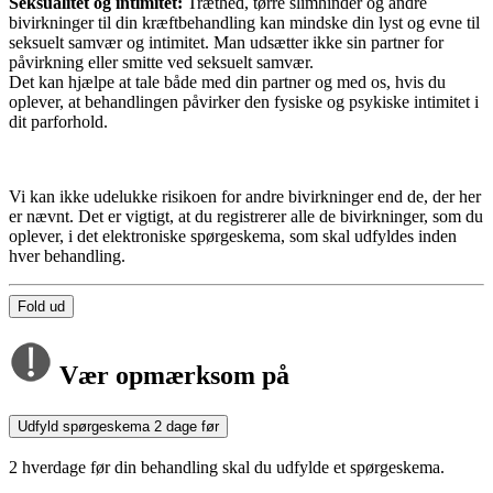
Seksualitet og intimitet:
Træthed, tørre slimhinder og andre
bivirkninger til din kræftbehandling kan mindske din lyst og evne til
seksuelt samvær og intimitet. Man udsætter ikke sin partner for
påvirkning eller smitte ved seksuelt samvær.
Det kan hjælpe at tale både med din partner og med os, hvis du
oplever, at behandlingen påvirker den fysiske og psykiske intimitet i
dit parforhold.
Vi kan ikke udelukke risikoen for andre bivirkninger end de, der her
er nævnt. Det er vigtigt, at du registrerer alle de bivirkninger, som du
oplever, i det elektroniske spørgeskema, som skal udfyldes inden
hver behandling.
Fold ud
Vær opmærksom på
Udfyld spørgeskema 2 dage før
2 hverdage før din behandling skal du udfylde et spørgeskema.