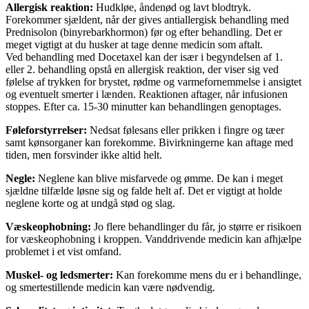
Allergisk reaktion:
Hudkløe, åndenød og lavt blodtryk.
Forekommer sjældent, når der gives antiallergisk behandling med
Prednisolon (binyrebarkhormon) før og efter behandling. Det er
meget vigtigt at du husker at tage denne medicin som aftalt.
Ved behandling med Docetaxel kan der især i begyndelsen af 1.
eller 2. behandling opstå en allergisk reaktion, der viser sig ved
følelse af trykken for brystet, rødme og varmefornemmelse i ansigtet
og eventuelt smerter i lænden. Reaktionen aftager, når infusionen
stoppes. Efter ca. 15-30 minutter kan behandlingen genoptages.
Føleforstyrrelser:
Nedsat følesans eller prikken i fingre og tæer
samt kønsorganer kan forekomme. Bivirkningerne kan aftage med
tiden, men forsvinder ikke altid helt.
Negle:
Neglene kan blive misfarvede og ømme. De kan i meget
sjældne tilfælde løsne sig og falde helt af. Det er vigtigt at holde
neglene korte og at undgå stød og slag.
Væskeophobning:
Jo flere behandlinger du får, jo større er risikoen
for væskeophobning i kroppen. Vanddrivende medicin kan afhjælpe
problemet i et vist omfand.
Muskel- og ledsmerter:
Kan forekomme mens du er i behandlinge,
og smertestillende medicin kan være nødvendig.