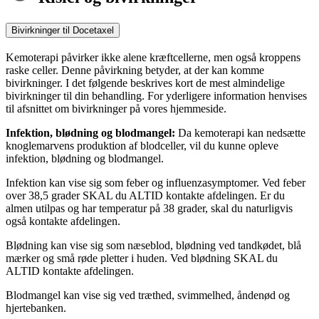
Bivirkninger til Docetaxel
Kemoterapi påvirker ikke alene kræftcellerne, men også kroppens
raske celler. Denne påvirkning betyder, at der kan komme
bivirkninger. I det følgende beskrives kort de mest almindelige
bivirkninger til din behandling. For yderligere information henvises
til afsnittet om bivirkninger på vores hjemmeside.
Infektion, blødning og blodmangel:
Da kemoterapi kan nedsætte
knoglemarvens produktion af blodceller, vil du kunne opleve
infektion, blødning og blodmangel.
Infektion kan vise sig som feber og influenzasymptomer. Ved feber
over 38,5 grader SKAL du ALTID kontakte afdelingen. Er du
almen utilpas og har temperatur på 38 grader, skal du naturligvis
også kontakte afdelingen.
Blødning kan vise sig som næseblod, blødning ved tandkødet, blå
mærker og små røde pletter i huden. Ved blødning SKAL du
ALTID kontakte afdelingen.
Blodmangel kan vise sig ved træthed, svimmelhed, åndenød og
hjertebanken.