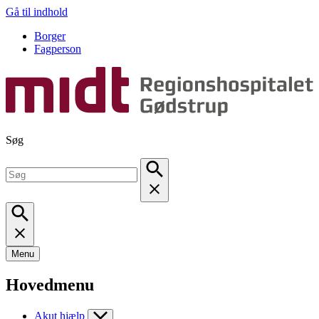
Gå til indhold
Borger
Fagperson
Søg
Menu
Hovedmenu
Akut hjælp