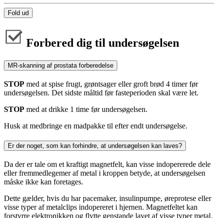
Fold ud
Forbered dig til undersøgelsen
MR-skanning af prostata forberedelse
STOP
med at spise frugt, grøntsager eller groft brød 4 timer før
undersøgelsen. Det sidste måltid før fasteperioden skal være let.
STOP
med at drikke 1 time før undersøgelsen.
Husk at medbringe en madpakke til efter endt undersøgelse.
Er der noget, som kan forhindre, at undersøgelsen kan laves?
Da der er tale om et kraftigt magnetfelt, kan visse indopererede dele
eller fremmedlegemer af metal i kroppen betyde, at undersøgelsen
måske ikke kan foretages.
Dette gælder, hvis du har pacemaker, insulinpumpe, øreprotese eller
visse typer af metalclips indopereret i hjernen. Magnetfeltet kan
forstyrre elektronikken og flytte genstande lavet af visse typer metal.