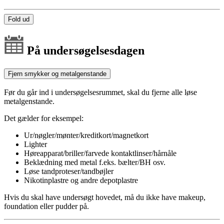
Fold ud
På undersøgelsesdagen
Fjern smykker og metalgenstande
Før du går ind i undersøgelsesrummet, skal du fjerne alle løse
metalgenstande.
Det gælder for eksempel:
Ur/nøgler/mønter/kreditkort/magnetkort
Lighter
Høreapparat/briller/farvede kontaktlinser/hårnåle
Beklædning med metal f.eks. bælter/BH osv.
Løse tandproteser/tandbøjler
Nikotinplastre og andre depotplastre
Hvis du skal have undersøgt hovedet, må du ikke have makeup,
foundation eller pudder på.