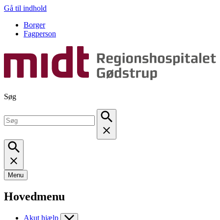
Gå til indhold
Borger
Fagperson
Søg
Menu
Hovedmenu
Akut hjælp