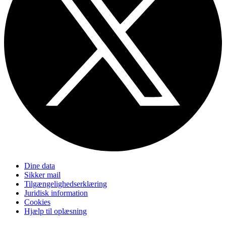
Dine data
Sikker mail
Tilgængelighedserklæring
Juridisk information
Cookies
Hjælp til oplæsning