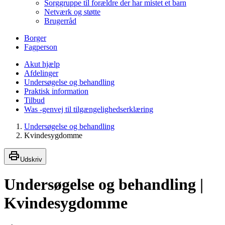
Sorggruppe til forældre der har mistet et barn
Netværk og støtte
Brugerråd
Borger
Fagperson
Akut hjælp
Afdelinger
Undersøgelse og behandling
Praktisk information
Tilbud
Was -genvej til tilgængelighedserklæring
Undersøgelse og behandling
Kvindesygdomme
Udskriv
Undersøgelse og behandling |
Kvindesygdomme