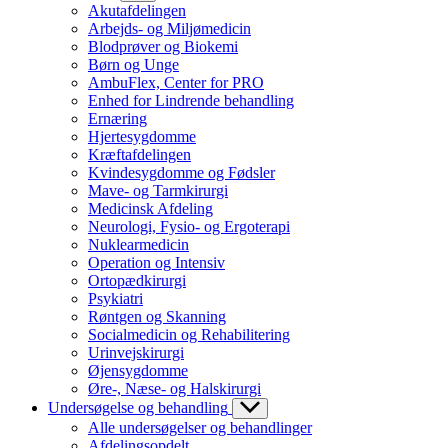
Akutafdelingen
Arbejds- og Miljømedicin
Blodprøver og Biokemi
Børn og Unge
AmbuFlex, Center for PRO
Enhed for Lindrende behandling
Ernæring
Hjertesygdomme
Kræftafdelingen
Kvindesygdomme og Fødsler
Mave- og Tarmkirurgi
Medicinsk Afdeling
Neurologi, Fysio- og Ergoterapi
Nuklearmedicin
Operation og Intensiv
Ortopædkirurgi
Psykiatri
Røntgen og Skanning
Socialmedicin og Rehabilitering
Urinvejskirurgi
Øjensygdomme
Øre-, Næse- og Halskirurgi
Undersøgelse og behandling
Alle undersøgelser og behandlinger
Afdelingsopdelt