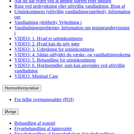
Når du har svært ved at tømme blæren efter fødslen
Ring ved nedsynkning eller ufrivillig vandladning, Brug af
Urininkontinens (ufrivillig vandladning/utæthed), Information
om
Vandladning (dobbelt), Vejledning i
Vandladningsproblemer, Information om gruppeundervisning
i
VIDEO: 1. Hvad er urininkontinens
VIDEO: 2. Hvad kan du selv gøre
VIDEO: 3. Udredning for urininkontinens
VIDEO: 4. Sådan udfylder du væske- og vandladningsskema
VIDEO: 5. Behandling for urininkontinens
VIDEO: 6. Hjælpemidler, som kan anvendes ved ufrivillig
vandladning
VIDEO: Minimal Care
Hormonforstyrrelser
For tidlig overgangsalder (POI)
Øvrige
Behandling af gonoré
Frysebehandling af kønsvorter
Frysebehandling af livmoderhalsen (kryobehandling)