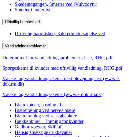
Skedeindgangen, Smerter ved (Vulvodyni)
Smerter i underlivet
Ufrivillig barnløshed
Ufrivillig barnløshed, Kikkertundersøgelse ved
Vandladningsproblemer
Du er udredt for vandladningsproblemer - liste, RHG.pdf
Spørgeskema til kvinder med ufrivillig vandladning, RHG.pdf
Væske- og vandladningsskema med blevejningstest (www.e-
dok.rm.dk)
Væske- og vandladningsskema (www.e-dok.rm.dk)
Blærekateter, pasning af
Blæretræning ved nervøs blære
Blæretræning ved selskabsblære
Bækkenbund - Træning for kvinder
Gellhorn-pessar, Skift af
Hensigtsmæssige drikkevaner