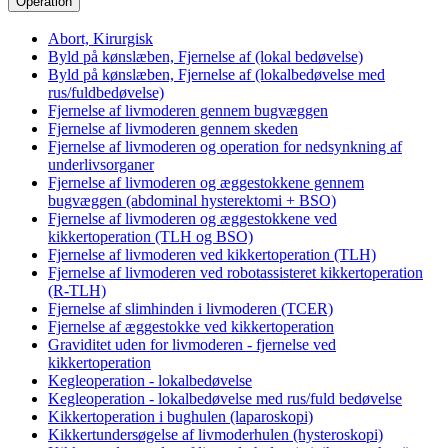
Operation
Abort, Kirurgisk
Byld på kønslæben, Fjernelse af (lokal bedøvelse)
Byld på kønslæben, Fjernelse af (lokalbedøvelse med
rus/fuldbedøvelse)
Fjernelse af livmoderen gennem bugvæggen
Fjernelse af livmoderen gennem skeden
Fjernelse af livmoderen og operation for nedsynkning af
underlivsorganer
Fjernelse af livmoderen og æggestokkene gennem
bugvæggen (abdominal hysterektomi + BSO)
Fjernelse af livmoderen og æggestokkene ved
kikkertoperation (TLH og BSO)
Fjernelse af livmoderen ved kikkertoperation (TLH)
Fjernelse af livmoderen ved robotassisteret kikkertoperation
(R-TLH)
Fjernelse af slimhinden i livmoderen (TCER)
Fjernelse af æggestokke ved kikkertoperation
Graviditet uden for livmoderen - fjernelse ved
kikkertoperation
Kegleoperation - lokalbedøvelse
Kegleoperation - lokalbedøvelse med rus/fuld bedøvelse
Kikkertoperation i bughulen (laparoskopi)
Kikkertundersøgelse af livmoderhulen (hysteroskopi)