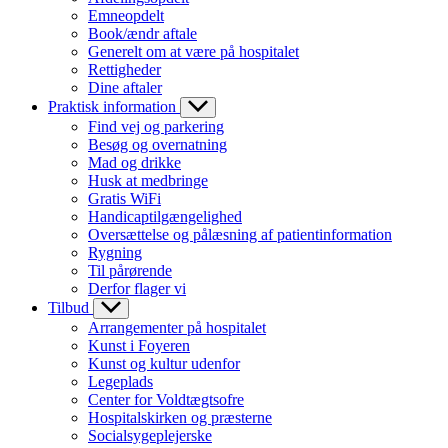
Emneopdelt
Book/ændr aftale
Generelt om at være på hospitalet
Rettigheder
Dine aftaler
Praktisk information
Find vej og parkering
Besøg og overnatning
Mad og drikke
Husk at medbringe
Gratis WiFi
Handicaptilgængelighed
Oversættelse og pålæsning af patientinformation
Rygning
Til pårørende
Derfor flager vi
Tilbud
Arrangementer på hospitalet
Kunst i Foyeren
Kunst og kultur udenfor
Legeplads
Center for Voldtægtsofre
Hospitalskirken og præsterne
Socialsygeplejerske