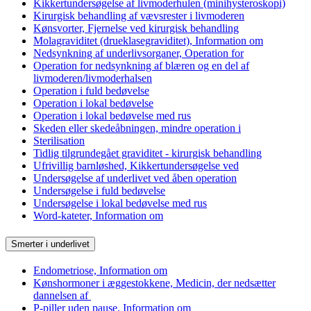
Kikkertundersøgelse af livmoderhulen (minihysteroskopi)
Kirurgisk behandling af vævsrester i livmoderen
Kønsvorter, Fjernelse ved kirurgisk behandling
Molagraviditet (drueklasegraviditet), Information om
Nedsynkning af underlivsorganer, Operation for
Operation for nedsynkning af blæren og en del af
livmoderen/livmoderhalsen
Operation i fuld bedøvelse
Operation i lokal bedøvelse
Operation i lokal bedøvelse med rus
Skeden eller skedeåbningen, mindre operation i
Sterilisation
Tidlig tilgrundegået graviditet - kirurgisk behandling
Ufrivillig barnløshed, Kikkertundersøgelse ved
Undersøgelse af underlivet ved åben operation
Undersøgelse i fuld bedøvelse
Undersøgelse i lokal bedøvelse med rus
Word-kateter, Information om
Smerter i underlivet
Endometriose, Information om
Kønshormoner i æggestokkene, Medicin, der nedsætter
dannelsen af
P-piller uden pause, Information om