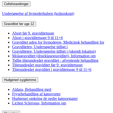
Celleforandringer
Undersøgelse af livmoderhalsen (kolposkopi)
Graviditet før uge 12
Abort før 9. graviditetsuge
Abort i graviditetsuge 9 til 11+6
Graviditet uden for livmoderen, Medicinsk behandling for
Graviditeten, Undersøgelse tidligt i
Graviditeten, Undersøgelse tidligt i (ukendt lokation)
Molagraviditet (drueklasegraviditet), Information om
Tidlig tilgrundegået graviditet - afventende behandling
Tilgrundegået graviditet før 9. graviditetsuge
Tilgrundegået graviditet i graviditetsuge 9 til 11+6
Hudgener/-sygdomme
Aldara, Behandling med
Frysebehandling af kønsvorter
Hudgener omkring de nedre kønsorganer
Lichen Sclerosus, Information om