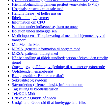
Hjemmebehandling gennem perifert venekateter (PVK)
Hospitalspræsten - en at tale med
Håndhygiejne - et fælles ansvar
Iltbehandling i hjemmet
Information om CPO
Isolation under indlæggelse, børn og unge
Isolation under indlæggelsen
Medicinposen - Til opbevaring af medicin i hjemmet og ved
transport
Min Medicin Med
MRSA, generel information til borgere med
MRSA, patienter indlagt med
Når behandling af tildelt sundhedsperson afvises uden rimelig
grund
Omgangssyge, Råd og vejledning til patienter og pårørende
Opfølgende hjemmebesøg
Røntgenstråler - Er der en risiko?
Seksualitet og sygdom
Sårvurdering (telemedicinsk), Information om
Tag stilling til blodtransfusion
TeleKOL Midt
Udskrivningsmøde på video
Undgå fald: Gode råd til at forebygge faldrisiko