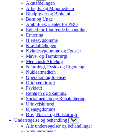
Akutafdelingen
Arbejds- og Miljømedicin
Blodprøver og Biokemi
Børn og Unge
AmbuFlex, Center for PRO
Enhed for Lindrende behandling
Ernæring
Hjertesygdomme
Kræftafdelingen
Kvindesygdomme og Fødsler
Mave- og Tarmkirurgi
Medicinsk Afdeling
Neurologi, Fysio- og Ergoterapi
Nuklearmedicin
Operation og Intensiv
Ortopædkirurgi
Psykiatri
Røntgen og Skanning
Socialmedicin og Rehabilitering
Urinvejskirurgi
Øjensygdomme
Øre-, Næse- og Halskirurgi
Undersøgelse og behandling
Alle undersøgelser og behandlinger
Afdelingsopdelt