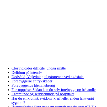
Clostridioides difficile, undgå smitte
Delirium på intensiv
Dødsfald, Vejledning til pårørende ved dødsfald
Forebyggelse af trykskader
Forebyggende hjemmebesøg
Forstoppelse: Sådan kan du selv forebygge og behandle
Førerhunde og servicehunde på hospitalet
Har du en kronisk sygdom, kræft eller anden langvarig
sygdom?
Hjemmebehandling gennem centralt venekateter (CVK)