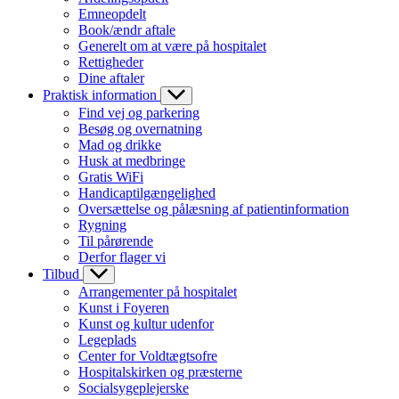
Emneopdelt
Book/ændr aftale
Generelt om at være på hospitalet
Rettigheder
Dine aftaler
Praktisk information
Find vej og parkering
Besøg og overnatning
Mad og drikke
Husk at medbringe
Gratis WiFi
Handicaptilgængelighed
Oversættelse og pålæsning af patientinformation
Rygning
Til pårørende
Derfor flager vi
Tilbud
Arrangementer på hospitalet
Kunst i Foyeren
Kunst og kultur udenfor
Legeplads
Center for Voldtægtsofre
Hospitalskirken og præsterne
Socialsygeplejerske