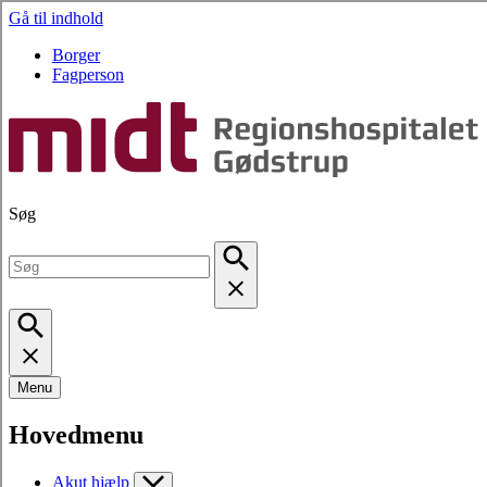
Gå til indhold
Borger
Fagperson
Søg
Menu
Hovedmenu
Akut hjælp