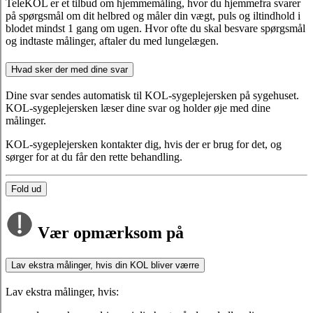
TeleKOL er et tilbud om hjemmemåling, hvor du hjemmefra svarer
på spørgsmål om dit helbred og måler din vægt, puls og iltindhold i
blodet mindst 1 gang om ugen. Hvor ofte du skal besvare spørgsmål
og indtaste målinger, aftaler du med lungelægen.
Hvad sker der med dine svar
Dine svar sendes automatisk til KOL-sygeplejersken på sygehuset.
KOL-sygeplejersken læser dine svar og holder øje med dine
målinger.
KOL-sygeplejersken kontakter dig, hvis der er brug for det, og
sørger for at du får den rette behandling.
Fold ud
Vær opmærksom på
Lav ekstra målinger, hvis din KOL bliver værre
Lav ekstra målinger, hvis: