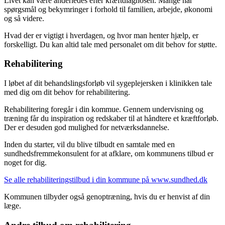
Livet kan være anderledes efter kræftdiagnosen. Mange har
spørgsmål og bekymringer i forhold til familien, arbejde, økonomi
og så videre.
Hvad der er vigtigt i hverdagen, og hvor man henter hjælp, er
forskelligt. Du kan altid tale med personalet om dit behov for støtte.
Rehabilitering
I løbet af dit behandslingsforløb vil sygeplejersken i klinikken tale
med dig om dit behov for rehabilitering.
Rehabilitering foregår i din kommue. Gennem undervisning og
træning får du inspiration og redskaber til at håndtere et kræftforløb.
Der er desuden god mulighed for netværksdannelse.
Inden du starter, vil du blive tilbudt en samtale med en
sundhedsfremmekonsulent for at afklare, om kommunens tilbud er
noget for dig.
Se alle rehabiliteringstilbud i din kommune på www.sundhed.dk
Kommunen tilbyder også genoptræning, hvis du er henvist af din
læge.