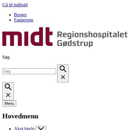
Gå til indhold
Borger
Fagperson
Søg
Menu
Hovedmenu
Akut hjælp