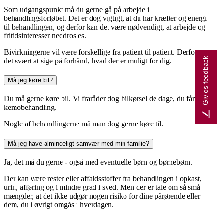
Som udgangspunkt må du gerne gå på arbejde i
behandlingsforløbet. Det er dog vigtigt, at du har kræfter og energi
til behandlingen, og derfor kan det være nødvendigt, at arbejde og
fritidsinteresser neddrosles.
Bivirkningerne vil være forskellige fra patient til patient. Derfor er
Giv os feedback
det svært at sige på forhånd, hvad der er muligt for dig.
Må jeg køre bil?
Du må gerne køre bil. Vi fraråder dog bilkørsel de dage, du får
kemobehandling.
Nogle af behandlingerne må man dog gerne køre til.
Må jeg have almindeligt samvær med min familie?
Ja, det må du gerne - også med eventuelle børn og børnebørn.
Der kan være rester eller affaldsstoffer fra behandlingen i opkast,
urin, afføring og i mindre grad i sved. Men der er tale om så små
mængder, at det ikke udgør nogen risiko for dine pårørende eller
dem, du i øvrigt omgås i hverdagen.