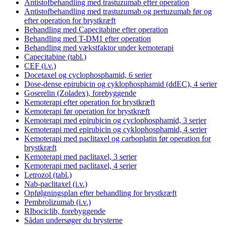
Antistofbehandling med trastuzumab efter operation
Antistofbehandling med trastuzumab og pertuzumab før og
efter operation for brystkræft
Behandling med Capecitabine efter operation
Behandling med T-DM1 efter operation
Behandling med vækstfaktor under kemoterapi
Capecitabine (tabl.)
CEF (i.v.)
Docetaxel og cyclophosphamid, 6 serier
Dose-dense epirubicin og cyklophosphamid (ddEC), 4 serier
Goserelin (Zoladex), forebyggende
Kemoterapi efter operation for brystkræft
Kemoterapi før operation for brystkræft
Kemoterapi med epirubicin og cyclophosphamid, 3 serier
Kemoterapi med epirubicin og cyklophosphamid, 4 serier
Kemoterapi med paclitaxel og carboplatin før operation for
brystkræft
Kemoterapi med paclitaxel, 3 serier
Kemoterapi med paclitaxel, 4 serier
Letrozol (tabl.)
Nab-paclitaxel (i.v.)
Opfølgningsplan efter behandling for brystkræft
Pembrolizumab (i.v.)
RIbociclib, forebyggende
Sådan undersøger du brysterne