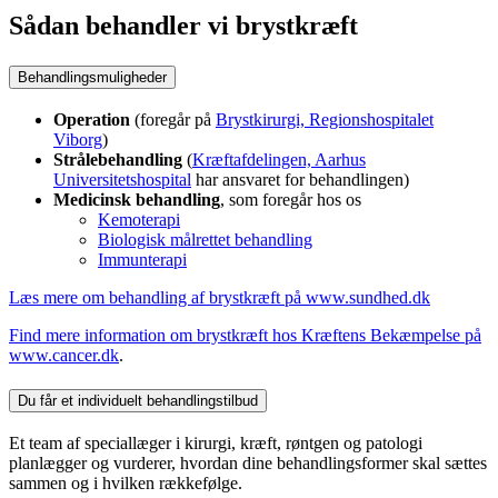
Sådan behandler vi brystkræft
Behandlingsmuligheder
Operation
(foregår på
Brystkirurgi, Regionshospitalet
Viborg
)
Strålebehandling
(
Kræftafdelingen, Aarhus
Universitetshospital
har ansvaret for behandlingen)
Medicinsk behandling
, som foregår hos os
Kemoterapi
Biologisk målrettet behandling
Immunterapi
Læs mere om behandling af brystkræft på www.sundhed.dk
Find mere information om brystkræft hos Kræftens Bekæmpelse på
www.cancer.dk
.
Du får et individuelt behandlingstilbud
Et team af speciallæger i kirurgi, kræft, røntgen og patologi
planlægger og vurderer, hvordan dine behandlingsformer skal sættes
sammen og i hvilken rækkefølge.