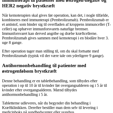
Immunterapi til patienter med østrogen-negativ og
HER2 negativ brystkræft
Når kemoterapien skal gives før operation, kan det, i nogle tilfælde,
kombineres med immunterapi (Pembrolizumab). Pembrolizumab er
et antistof, som binder sig til overfladen af kroppens immunceller (T-
celler) og ophæver immunforsvarets naturlige bremser.
Immunforsvaret kan derved angribe og dræbe kræftcellerne.
Pembrolizumab gives sammen med kemoterapi i en blodåre hver 3.
uge 8 gange.
Efter operation tager man stilling til, om du skal fortsatte med
Pembrolizumab (typisk vil der være tale om yderligere 9 gange).
Antihormonbehandling til patienter med
østrogenfølsom brystkræft
Denne behandling er en tabletbehandling, som tilbydes efter
operation i op til 10 år til kvinder før overgangsalderen og i 5 år til
kvinder efter overgangsalderen. Mænd tilbydes
antihormonbehandling i 5 år.
Tabletterne udleveres, når du begynder din behandling i
Kræftklinikken. Derefter bestiller man dem selv til levering i
medicinboks på sundhedscenter eller sygehus.