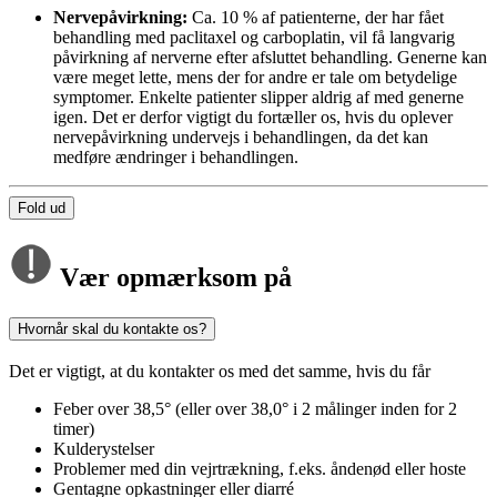
Nervepåvirkning:
Ca. 10 % af patienterne, der har fået
behandling med paclitaxel og carboplatin, vil få langvarig
påvirkning af nerverne efter afsluttet behandling. Generne kan
være meget lette, mens der for andre er tale om betydelige
symptomer. Enkelte patienter slipper aldrig af med generne
igen. Det er derfor vigtigt du fortæller os, hvis du oplever
nervepåvirkning undervejs i behandlingen, da det kan
medføre ændringer i behandlingen.
Fold ud
Vær opmærksom på
Hvornår skal du kontakte os?
Det er vigtigt, at du kontakter os med det samme, hvis du får
Feber over 38,5° (eller over 38,0° i 2 målinger inden for 2
timer)
Kulderystelser
Problemer med din vejrtrækning, f.eks. åndenød eller hoste
Gentagne opkastninger eller diarré