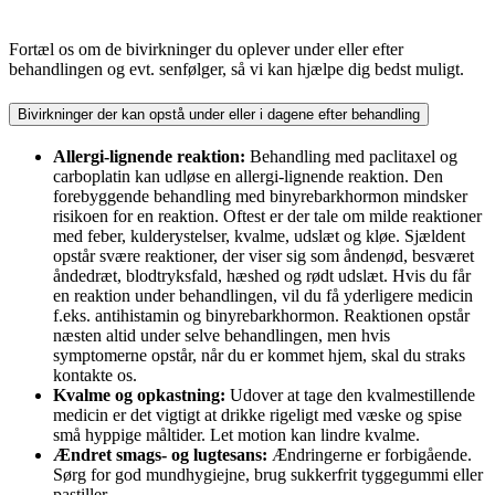
Fortæl os om de bivirkninger du oplever under eller efter
behandlingen og evt. senfølger, så vi kan hjælpe dig bedst muligt.
Bivirkninger der kan opstå under eller i dagene efter behandling
Allergi-lignende reaktion:
Behandling med paclitaxel og
carboplatin kan udløse en allergi-lignende reaktion. Den
forebyggende behandling med binyrebarkhormon mindsker
risikoen for en reaktion. Oftest er der tale om milde reaktioner
med feber, kulderystelser, kvalme, udslæt og kløe. Sjældent
opstår svære reaktioner, der viser sig som åndenød, besværet
åndedræt, blodtryksfald, hæshed og rødt udslæt. Hvis du får
en reaktion under behandlingen, vil du få yderligere medicin
f.eks. antihistamin og binyrebarkhormon. Reaktionen opstår
næsten altid under selve behandlingen, men hvis
symptomerne opstår, når du er kommet hjem, skal du straks
kontakte os.
Kvalme og opkastning:
Udover at tage den kvalmestillende
medicin er det vigtigt at drikke rigeligt med væske og spise
små hyppige måltider. Let motion kan lindre kvalme.
Ændret smags- og lugtesans:
Ændringerne er forbigående.
Sørg for god mundhygiejne, brug sukkerfrit tyggegummi eller
pastiller.