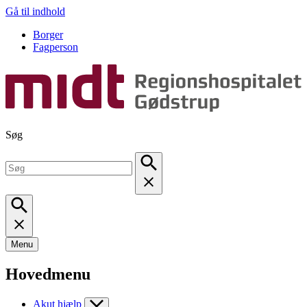
Gå til indhold
Borger
Fagperson
Søg
Menu
Hovedmenu
Akut hjælp