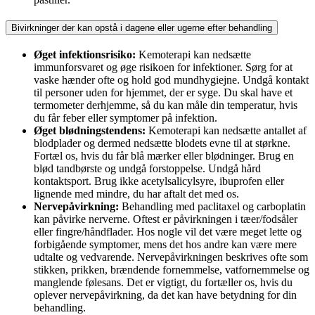
Bivirkninger der kan opstå i dagene eller ugerne efter behandling
Øget infektionsrisiko:
Kemoterapi kan nedsætte
immunforsvaret og øge risikoen for infektioner. Sørg for at
vaske hænder ofte og hold god mundhygiejne. Undgå kontakt
til personer uden for hjemmet, der er syge. Du skal have et
termometer derhjemme, så du kan måle din temperatur, hvis
du får feber eller symptomer på infektion.
Øget blødningstendens:
Kemoterapi kan nedsætte antallet af
blodplader og dermed nedsætte blodets evne til at størkne.
Fortæl os, hvis du får blå mærker eller blødninger. Brug en
blød tandbørste og undgå forstoppelse. Undgå hård
kontaktsport. Brug ikke acetylsalicylsyre, ibuprofen eller
lignende med mindre, du har aftalt det med os.
Nervepåvirkning:
Behandling med paclitaxel og carboplatin
kan påvirke nerverne. Oftest er påvirkningen i tæer/fodsåler
eller fingre/håndflader. Hos nogle vil det være meget lette og
forbigående symptomer, mens det hos andre kan være mere
udtalte og vedvarende. Nervepåvirkningen beskrives ofte som
stikken, prikken, brændende fornemmelse, vatfornemmelse og
manglende følesans. Det er vigtigt, du fortæller os, hvis du
oplever nervepåvirkning, da det kan have betydning for din
behandling.