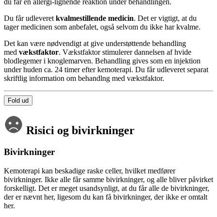
du får en allergi-lignende reaktion under behandlingen.
Du får udleveret
kvalmestillende medicin
. Det er vigtigt, at du
tager medicinen som anbefalet, også selvom du ikke har kvalme.
Det kan være nødvendigt at give understøttende behandling
med
vækstfaktor
. Vækstfaktor stimulerer dannelsen af hvide
blodlegemer i knoglemarven. Behandling gives som en injektion
under huden ca. 24 timer efter kemoterapi. Du får udleveret separat
skriftlig information om behandlng med vækstfaktor.
Fold ud
Risici og bivirkninger
Bivirkninger
Kemoterapi kan beskadige raske celler, hvilket medfører
bivirkninger. Ikke alle får samme bivirkninger, og alle bliver påvirket
forskelligt. Det er meget usandsynligt, at du får alle de bivirkninger,
der er nævnt her, ligesom du kan få bivirkninger, der ikke er omtalt
her.