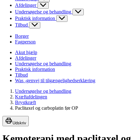
Afdelinger
Undersøgelse og behandling
Praktisk information
Tilbud
Borger
Fagperson
Akut hjælp
Afdelinger
Undersøgelse og behandling
Praktisk information
Tilbud
Was -genvej til tilgængelighedserklæring
Undersøgelse og behandling
Kræftafdelingen
Brystkræft
Paclitaxel og carboplatin før OP
Udskriv
Kemoterapi med paclitaxel og