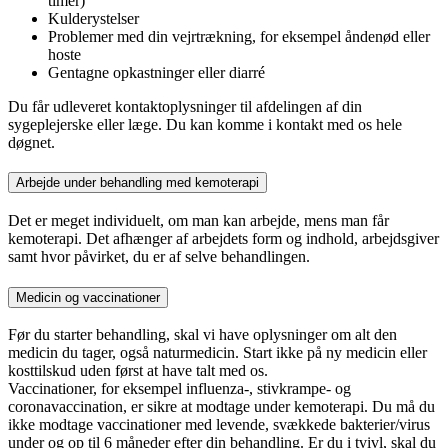
timer)
Kulderystelser
Problemer med din vejrtrækning, for eksempel åndenød eller
hoste
Gentagne opkastninger eller diarré
Du får udleveret kontaktoplysninger til afdelingen af din
sygeplejerske eller læge. Du kan komme i kontakt med os hele
døgnet.
Arbejde under behandling med kemoterapi
Det er meget individuelt, om man kan arbejde, mens man får
kemoterapi. Det afhænger af arbejdets form og indhold, arbejdsgiver
samt hvor påvirket, du er af selve behandlingen.
Medicin og vaccinationer
Før du starter behandling, skal vi have oplysninger om alt den
medicin du tager, også naturmedicin. Start ikke på ny medicin eller
kosttilskud uden først at have talt med os.
Vaccinationer, for eksempel influenza-, stivkrampe- og
coronavaccination, er sikre at modtage under kemoterapi. Du må du
ikke modtage vaccinationer med levende, svækkede bakterier/virus
under og op til 6 måneder efter din behandling. Er du i tvivl, skal du