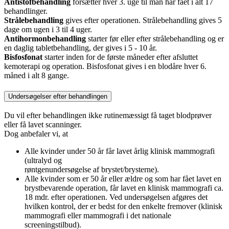
Antistofbehandling
forsætter hver 3. uge til man har fået i alt 17
behandlinger.
Strålebehandling
gives efter operationen. Strålebehandling gives 5
dage om ugen i 3 til 4 uger.
Antihormonbehandling
starter før eller efter strålebehandling og er
en daglig tabletbehandling, der gives i 5 - 10 år.
Bisfosfonat
starter inden for de første måneder efter afsluttet
kemoterapi og operation. Bisfosfonat gives i en blodåre hver 6.
måned i alt 8 gange.
Undersøgelser efter behandlingen
Du vil efter behandlingen ikke rutinemæssigt få taget blodprøver
eller få lavet scanninger.
Dog anbefaler vi, at
Alle kvinder under 50 år får lavet årlig klinisk mammografi
(ultralyd og
røntgenundersøgelse af brystet/brysterne).
Alle kvinder som er 50 år eller ældre og som har fået lavet en
brystbevarende operation, får lavet en klinisk mammografi ca.
18 mdr. efter operationen. Ved undersøgelsen afgøres det
hvilken kontrol, der er bedst for den enkelte fremover (klinisk
mammografi eller mammografi i det nationale
screeningstilbud).