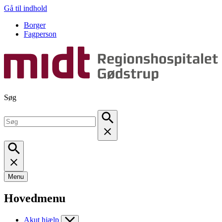
Gå til indhold
Borger
Fagperson
Søg
Menu
Hovedmenu
Akut hjælp