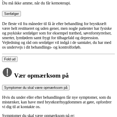
Du må ikke amme, når du får kemoterapi.
Senfølger
De fleste vil fra måneder til få år efter behandling for brystkræft
være helt restitueret og uden gener, men nogle patienter har fysiske
og psykiske senfølger som for eksempel træthed, søvnforstyrrelser,
smerter, lymfødem samt frygt for tilbagefald og depression.
Vejledning og råd om senfølger vil indgå i de samtaler, du har med
os undervejs i dit behandlings- og kontrolforløb.
Fold ud
Vær opmærksom på
Symptomer du skal være opmærksom på
Hvis du under eller efter behandlingen får nye symptomer, som du
mistænker, kan have med brystkræftsygdommen at gøre, opfordrer
vi dig til at kontakte os.
Symptomer du skal være opmærksom på er: