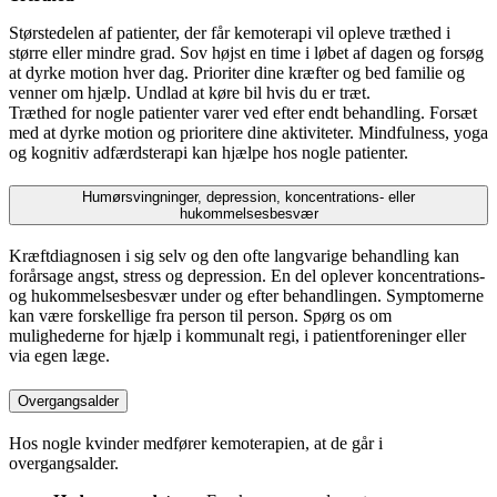
Størstedelen af patienter, der får kemoterapi vil opleve træthed i
større eller mindre grad. Sov højst en time i løbet af dagen og forsøg
at dyrke motion hver dag. Prioriter dine kræfter og bed familie og
venner om hjælp. Undlad at køre bil hvis du er træt.
Træthed for nogle patienter varer ved efter endt behandling. Forsæt
med at dyrke motion og prioritere dine aktiviteter. Mindfulness, yoga
og kognitiv adfærdsterapi kan hjælpe hos nogle patienter.
Humørsvingninger, depression, koncentrations- eller
hukommelsesbesvær
Kræftdiagnosen i sig selv og den ofte langvarige behandling kan
forårsage angst, stress og depression. En del oplever koncentrations-
og hukommelsesbesvær under og efter behandlingen. Symptomerne
kan være forskellige fra person til person. Spørg os om
mulighederne for hjælp i kommunalt regi, i patientforeninger eller
via egen læge.
Overgangsalder
Hos nogle kvinder medfører kemoterapien, at de går i
overgangsalder.