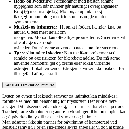
Hede- og svedeture:
Forekommer med næsten samme
hyppighed som når kvinder går naturligt i overgangsalder.
Brug tøj med mange lag. Motion, akupunktur og
ikkehormonholdig medicin kan hos nogle mildne
symptomerne.
Muskel- og ledsmerter:
Hyppigt i fødder, hænder, knæ og
albuer. Oftest mest udtalt om
morgenen. Motion kan ofte afhjælpe smerterne. Smerterne vil
ofte aftage over nogle
måneder. Du må gerne anvende paracetamol for smerterne.
Tørre sliminder i skeden:
Kan medføre problemer ved
samleje og øge risikoen for blærebetændelse. Du må gerne
anvende hormonfri gel og creme eller lokalt virkende
østrogen. Lokalt virkende østrogen påvirker ikke risikoen for
tilbagefald af brystkræft.
Seksuelt samvær og intimitet
Lysten og evnen til seksuelt samvær og intimitet kan mindskes i
forbindelse med din behandling for brystkræft. Der er ofte flere
årsager: Dit udseende vil ændre sig, når du mister håret i en periode.
Træthed, tørre slimhinder og andre bivirkninger til kemoterapien kan
også påvirke din lyst til seksuelt samvær og intimitet.
Man udsætter ikke sin partner for påvirkning af kemoterapi ved
seksuelt samvær. For en sikkerheds skyld anbefaler vi dog at bruge