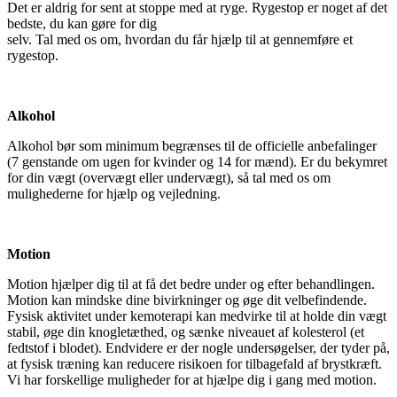
Det er aldrig for sent at stoppe med at ryge. Rygestop er noget af det
bedste, du kan gøre for dig
selv. Tal med os om, hvordan du får hjælp til at gennemføre et
rygestop.
Alkohol
Alkohol bør som minimum begrænses til de officielle anbefalinger
(7 genstande om ugen for kvinder og 14 for mænd). Er du bekymret
for din vægt (overvægt eller undervægt), så tal med os om
mulighederne for hjælp og vejledning.
Motion
Motion hjælper dig til at få det bedre under og efter behandlingen.
Motion kan mindske dine bivirkninger og øge dit velbefindende.
Fysisk aktivitet under kemoterapi kan medvirke til at holde din vægt
stabil, øge din knogletæthed, og sænke niveauet af kolesterol (et
fedtstof i blodet). Endvidere er der nogle undersøgelser, der tyder på,
at fysisk træning kan reducere risikoen for tilbagefald af brystkræft.
Vi har forskellige muligheder for at hjælpe dig i gang med motion.