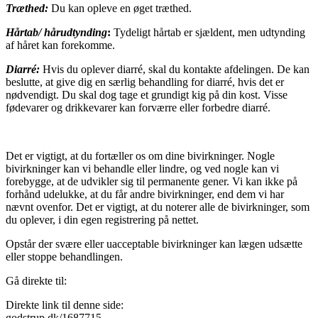
Træthed:
Du kan opleve en øget træthed.
Hårtab/ hårudtynding
:
Tydeligt hårtab er sjældent, men udtynding
af håret kan forekomme.
Diarré:
Hvis du oplever diarré, skal du kontakte afdelingen. De kan
beslutte, at give dig en særlig behandling for diarré, hvis det er
nødvendigt. Du skal dog tage et grundigt kig på din kost. Visse
fødevarer og drikkevarer kan forværre eller forbedre diarré.
Det er vigtigt, at du fortæller os om dine bivirkninger. Nogle
bivirkninger kan vi behandle eller lindre, og ved nogle kan vi
forebygge, at de udvikler sig til permanente gener. Vi kan ikke på
forhånd udelukke, at du får andre bivirkninger, end dem vi har
nævnt ovenfor. Det er vigtigt, at du noterer alle de bivirkninger, som
du oplever, i din egen registrering på nettet.
Opstår der svære eller uacceptable bivirkninger kan lægen udsætte
eller stoppe behandlingen.
Gå direkte til:
Direkte link til denne side:
godstrup.dk/1687715