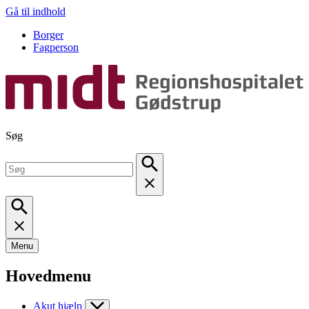
Gå til indhold
Borger
Fagperson
Søg
Menu
Hovedmenu
Akut hjælp