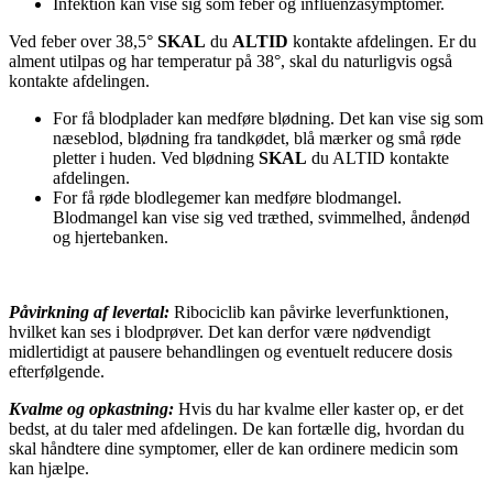
Infektion kan vise sig som feber og influenzasymptomer.
Ved feber over 38,5°
SKAL
du
ALTID
kontakte afdelingen. Er du
alment utilpas og har temperatur på 38°, skal du naturligvis også
kontakte afdelingen.
For få blodplader kan medføre blødning. Det kan vise sig som
næseblod, blødning fra tandkødet, blå mærker og små røde
pletter i huden. Ved blødning
SKAL
du ALTID kontakte
afdelingen.
For få røde blodlegemer kan medføre blodmangel.
Blodmangel kan vise sig ved træthed, svimmelhed, åndenød
og hjertebanken.
Påvirkning af levertal:
Ribociclib kan påvirke leverfunktionen,
hvilket kan ses i blodprøver. Det kan derfor være nødvendigt
midlertidigt at pausere behandlingen og eventuelt reducere dosis
efterfølgende.
Kvalme og opkastning:
Hvis du har kvalme eller kaster op, er det
bedst, at du taler med afdelingen. De kan fortælle dig, hvordan du
skal håndtere dine symptomer, eller de kan ordinere medicin som
kan hjælpe.