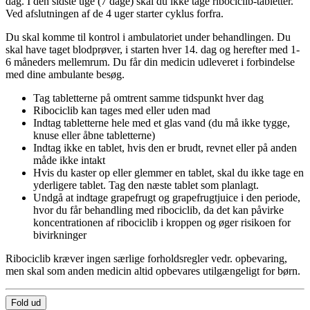
dag. I den sidste uge (7 dage) skal du ikke tage ribociclib-tabletter.
Ved afslutningen af de 4 uger starter cyklus forfra.
Du skal komme til kontrol i ambulatoriet under behandlingen. Du
skal have taget blodprøver, i starten hver 14. dag og herefter med 1-
6 måneders mellemrum. Du får din medicin udleveret i forbindelse
med dine ambulante besøg.
Tag tabletterne på omtrent samme tidspunkt hver dag
Ribociclib kan tages med eller uden mad
Indtag tabletterne hele med et glas vand (du må ikke tygge,
knuse eller åbne tabletterne)
Indtag ikke en tablet, hvis den er brudt, revnet eller på anden
måde ikke intakt
Hvis du kaster op eller glemmer en tablet, skal du ikke tage en
yderligere tablet. Tag den næste tablet som planlagt.
Undgå at indtage grapefrugt og grapefrugtjuice i den periode,
hvor du får behandling med ribociclib, da det kan påvirke
koncentrationen af ribociclib i kroppen og øger risikoen for
bivirkninger
Ribociclib kræver ingen særlige forholdsregler vedr. opbevaring,
men skal som anden medicin altid opbevares utilgængeligt for børn.
Fold ud