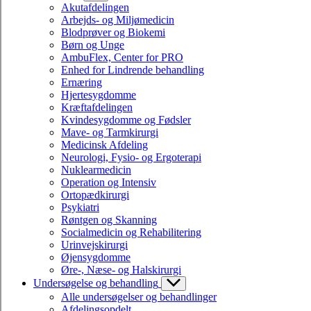
Akutafdelingen
Arbejds- og Miljømedicin
Blodprøver og Biokemi
Børn og Unge
AmbuFlex, Center for PRO
Enhed for Lindrende behandling
Ernæring
Hjertesygdomme
Kræftafdelingen
Kvindesygdomme og Fødsler
Mave- og Tarmkirurgi
Medicinsk Afdeling
Neurologi, Fysio- og Ergoterapi
Nuklearmedicin
Operation og Intensiv
Ortopædkirurgi
Psykiatri
Røntgen og Skanning
Socialmedicin og Rehabilitering
Urinvejskirurgi
Øjensygdomme
Øre-, Næse- og Halskirurgi
Undersøgelse og behandling
Alle undersøgelser og behandlinger
Afdelingsopdelt