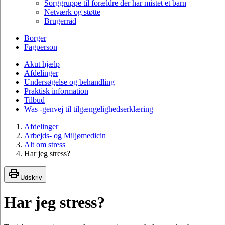
Sorggruppe til forældre der har mistet et barn
Netværk og støtte
Brugerråd
Borger
Fagperson
Akut hjælp
Afdelinger
Undersøgelse og behandling
Praktisk information
Tilbud
Was -genvej til tilgængelighedserklæring
Afdelinger
Arbejds- og Miljømedicin
Alt om stress
Har jeg stress?
Udskriv
Har jeg stress?