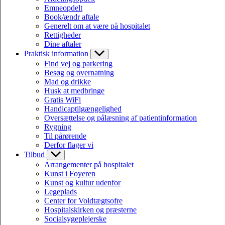
Emneopdelt
Book/ændr aftale
Generelt om at være på hospitalet
Rettigheder
Dine aftaler
Praktisk information
Find vej og parkering
Besøg og overnatning
Mad og drikke
Husk at medbringe
Gratis WiFi
Handicaptilgængelighed
Oversættelse og pålæsning af patientinformation
Rygning
Til pårørende
Derfor flager vi
Tilbud
Arrangementer på hospitalet
Kunst i Foyeren
Kunst og kultur udenfor
Legeplads
Center for Voldtægtsofre
Hospitalskirken og præsterne
Socialsygeplejerske