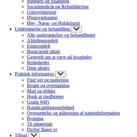
Røntgen og Skanning
Socialmedicin og Rehabilitering
Urinvejskirurgi
Øjensygdomme
Øre-, Næse- og Halskirurgi
Undersøgelse og behandling
Alle undersøgelser og behandlinger
Afdelingsopdelt
Emneopdelt
Book/ændr aftale
Generelt om at være på hospitalet
Rettigheder
Dine aftaler
Praktisk information
Find vej og parkering
Besøg og overnatning
Mad og drikke
Husk at medbringe
Gratis WiFi
Handicaptilgængelighed
Oversættelse og pålæsning af patientinformation
Rygning
Til pårørende
Derfor flager vi
Tilbud