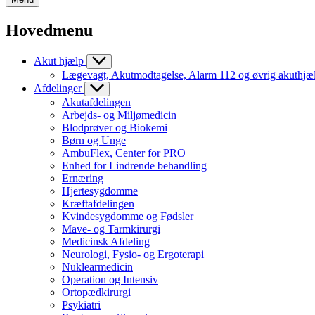
Hovedmenu
Akut hjælp
Lægevagt, Akutmodtagelse, Alarm 112 og øvrig akuthjæ
Afdelinger
Akutafdelingen
Arbejds- og Miljømedicin
Blodprøver og Biokemi
Børn og Unge
AmbuFlex, Center for PRO
Enhed for Lindrende behandling
Ernæring
Hjertesygdomme
Kræftafdelingen
Kvindesygdomme og Fødsler
Mave- og Tarmkirurgi
Medicinsk Afdeling
Neurologi, Fysio- og Ergoterapi
Nuklearmedicin
Operation og Intensiv
Ortopædkirurgi
Psykiatri