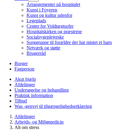
Arrangementer på hospitalet
Kunst i Foyeren
Kunst og kultur udenfor
Legeplads
Center for Voldtægtsofre
Hospitalskirken og præsterne
Socialsygeplejerske
Sorggruppe til forældre der har mistet et barn
Netværk og støtte
Brugerråd
Borger
Fagperson
Akut hjælp
Afdelinger
Undersøgelse og behandling
Praktisk information
Tilbud
Was -genvej til tilgængelighedserklæring
Afdelinger
Arbejds- og Miljømedicin
Alt om stress