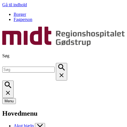
Gå til indhold
Borger
Fagperson
Søg
Menu
Hovedmenu
Akut hjælp