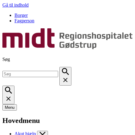
Gå til indhold
Borger
Fagperson
Søg
Menu
Hovedmenu
Akut hjælp