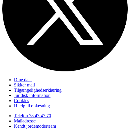
Dine data
Sikker mail
Tilgængelighedserklæring
Juridisk information
Cookies
Hjælp til oplæsning
Telefon 78 43 47 70
Mailadresse
Kendt jordemoderteam