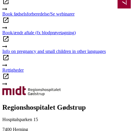
Book fødselsforberedelse/Se webinarer
Book/ændr aftale (fx blodprøvetagning)
Info on pregnancy and small children in other languages
Rettigheder
Regionshospitalet Gødstrup
Hospitalsparken 15
7400 Herning