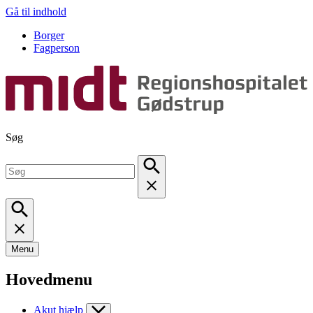
Gå til indhold
Borger
Fagperson
Søg
Menu
Hovedmenu
Akut hjælp