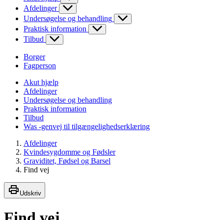
Afdelinger
Undersøgelse og behandling
Praktisk information
Tilbud
Borger
Fagperson
Akut hjælp
Afdelinger
Undersøgelse og behandling
Praktisk information
Tilbud
Was -genvej til tilgængelighedserklæring
Afdelinger
Kvindesygdomme og Fødsler
Graviditet, Fødsel og Barsel
Find vej
Udskriv
Find vej