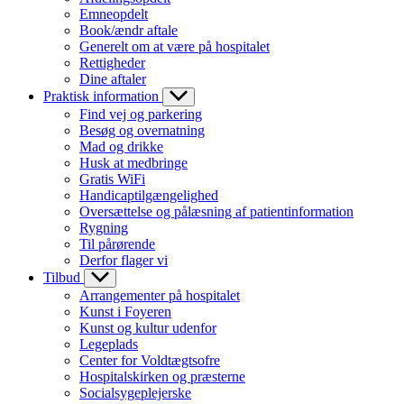
Emneopdelt
Book/ændr aftale
Generelt om at være på hospitalet
Rettigheder
Dine aftaler
Praktisk information
Find vej og parkering
Besøg og overnatning
Mad og drikke
Husk at medbringe
Gratis WiFi
Handicaptilgængelighed
Oversættelse og pålæsning af patientinformation
Rygning
Til pårørende
Derfor flager vi
Tilbud
Arrangementer på hospitalet
Kunst i Foyeren
Kunst og kultur udenfor
Legeplads
Center for Voldtægtsofre
Hospitalskirken og præsterne
Socialsygeplejerske