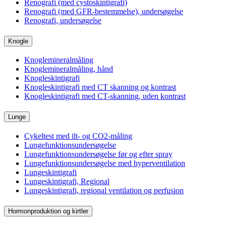
Renografi (med cystoskintigrafi)
Renografi (med GFR-bestemmelse), undersøgelse
Renografi, undersøgelse
Knogle
Knoglemineralmåling
Knoglemineralmåling, hånd
Knogleskintigrafi
Knogleskintigrafi med CT skanning og kontrast
Knogleskintigrafi med CT-skanning, uden kontrast
Lunge
Cykeltest med ilt- og CO2-måling
Lungefunktionsundersøgelse
Lungefunktionsundersøgelse før og efter spray
Lungefunktionsundersøgelse med hyperventilation
Lungeskintigrafi
Lungeskintigrafi, Regional
Lungeskintigrafi, regional ventilation og perfusion
Hormonproduktion og kirtler