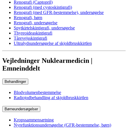
Renografi (Captopril)
Renografi (med cystoskintigrafi)
Renografi (med GFR-bestemmelse), undersøgelse
Renografi, børn
Renografi, undersøgelse
Spytkirtelskintigrafi, undersøgelse
Thyreoideaskintigrafi
Tårevejsskintigrafi
Ultralydsundersøgelse af skjoldbruskkirtlen
Vejledninger Nuklearmedicin |
Emneinddelt
Behandlinger
Blodvolumenbestemmelse
Radiojodbehandling af skjoldbruskkirtlen
Børneundersøgelser
Kropssammensætning
Nyrefunktionsundersøgelse (GFR-bestemmelse, børn)