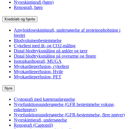
Nyreskintigrafi (børn)
Renografi, børn
Kredsløb og hjerte
Amyloidoseskintigrafi, undersøgelse af proteinophobning i
hjertet
Blodvolumenbestemmelse
Cykeltest med ilt- og CO2-måling
Distal blodtryksmåling på ankler og tæer
Distal blodtryksmåling på overarme og fingre
Isotopkardiografi, MUGA
Myokardieperfusion, cykeltest
Myokardieperfusion, Hvile
Myokardieperfusion, PET
Nyre
Cystografi med kateteranlæggelse
Nyrefunktionsundersøgelse (GFR bestemmelse voksne,
enkeltprøve)
Nyrefunktionsundersøgelse (GFR-bestemmelse, flere prøver)
Nyreskintigrafi, undersøgelse
Renografi (Captopril)