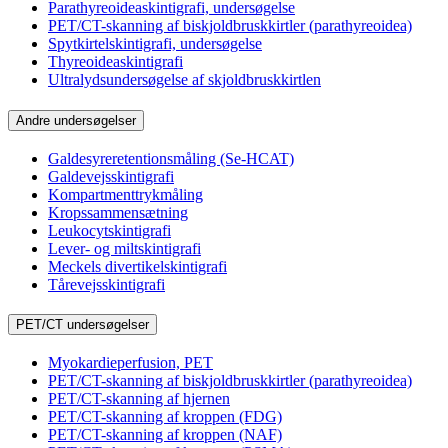
Parathyreoideaskintigrafi, undersøgelse
PET/CT-skanning af biskjoldbruskkirtler (parathyreoidea)
Spytkirtelskintigrafi, undersøgelse
Thyreoideaskintigrafi
Ultralydsundersøgelse af skjoldbruskkirtlen
Andre undersøgelser
Galdesyreretentionsmåling (Se-HCAT)
Galdevejsskintigrafi
Kompartmenttrykmåling
Kropssammensætning
Leukocytskintigrafi
Lever- og miltskintigrafi
Meckels divertikelskintigrafi
Tårevejsskintigrafi
PET/CT undersøgelser
Myokardieperfusion, PET
PET/CT-skanning af biskjoldbruskkirtler (parathyreoidea)
PET/CT-skanning af hjernen
PET/CT-skanning af kroppen (FDG)
PET/CT-skanning af kroppen (NAF)