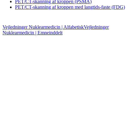
PET/CT-skanning af kroppen (PSMA)
PET/CT-skanning af kroppen med langtids-faste (FDG)
Vejledninger Nuklearmedicin | Alfabetisk
Vejledninger
Nuklearmedicin | Emneinddelt