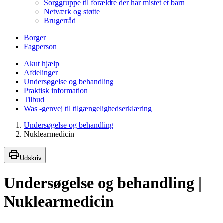
Sorggruppe til forældre der har mistet et barn
Netværk og støtte
Brugerråd
Borger
Fagperson
Akut hjælp
Afdelinger
Undersøgelse og behandling
Praktisk information
Tilbud
Was -genvej til tilgængelighedserklæring
Undersøgelse og behandling
Nuklearmedicin
Udskriv
Undersøgelse og behandling |
Nuklearmedicin