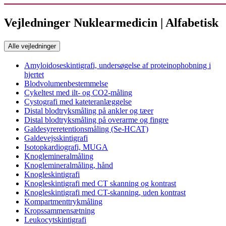
Vejledninger Nuklearmedicin | Alfabetisk
Alle vejledninger
Amyloidoseskintigrafi, undersøgelse af proteinophobning i
hjertet
Blodvolumenbestemmelse
Cykeltest med ilt- og CO2-måling
Cystografi med kateteranlæggelse
Distal blodtryksmåling på ankler og tæer
Distal blodtryksmåling på overarme og fingre
Galdesyreretentionsmåling (Se-HCAT)
Galdevejsskintigrafi
Isotopkardiografi, MUGA
Knoglemineralmåling
Knoglemineralmåling, hånd
Knogleskintigrafi
Knogleskintigrafi med CT skanning og kontrast
Knogleskintigrafi med CT-skanning, uden kontrast
Kompartmenttrykmåling
Kropssammensætning
Leukocytskintigrafi