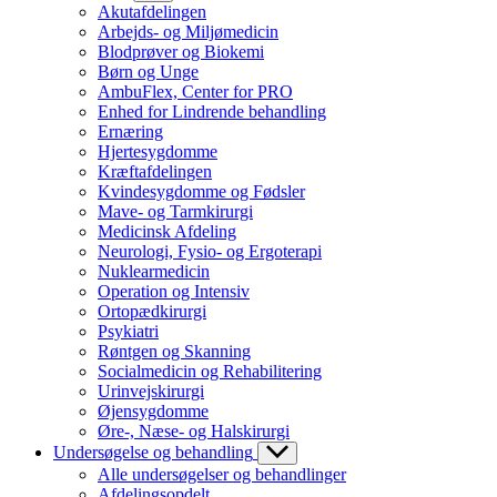
Akutafdelingen
Arbejds- og Miljømedicin
Blodprøver og Biokemi
Børn og Unge
AmbuFlex, Center for PRO
Enhed for Lindrende behandling
Ernæring
Hjertesygdomme
Kræftafdelingen
Kvindesygdomme og Fødsler
Mave- og Tarmkirurgi
Medicinsk Afdeling
Neurologi, Fysio- og Ergoterapi
Nuklearmedicin
Operation og Intensiv
Ortopædkirurgi
Psykiatri
Røntgen og Skanning
Socialmedicin og Rehabilitering
Urinvejskirurgi
Øjensygdomme
Øre-, Næse- og Halskirurgi
Undersøgelse og behandling
Alle undersøgelser og behandlinger
Afdelingsopdelt