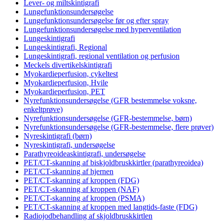
Lever- og miltskintigrafi
Lungefunktionsundersøgelse
Lungefunktionsundersøgelse før og efter spray
Lungefunktionsundersøgelse med hyperventilation
Lungeskintigrafi
Lungeskintigrafi, Regional
Lungeskintigrafi, regional ventilation og perfusion
Meckels divertikelskintigrafi
Myokardieperfusion, cykeltest
Myokardieperfusion, Hvile
Myokardieperfusion, PET
Nyrefunktionsundersøgelse (GFR bestemmelse voksne,
enkeltprøve)
Nyrefunktionsundersøgelse (GFR-bestemmelse, børn)
Nyrefunktionsundersøgelse (GFR-bestemmelse, flere prøver)
Nyreskintigrafi (børn)
Nyreskintigrafi, undersøgelse
Parathyreoideaskintigrafi, undersøgelse
PET/CT-skanning af biskjoldbruskkirtler (parathyreoidea)
PET/CT-skanning af hjernen
PET/CT-skanning af kroppen (FDG)
PET/CT-skanning af kroppen (NAF)
PET/CT-skanning af kroppen (PSMA)
PET/CT-skanning af kroppen med langtids-faste (FDG)
Radiojodbehandling af skjoldbruskkirtlen