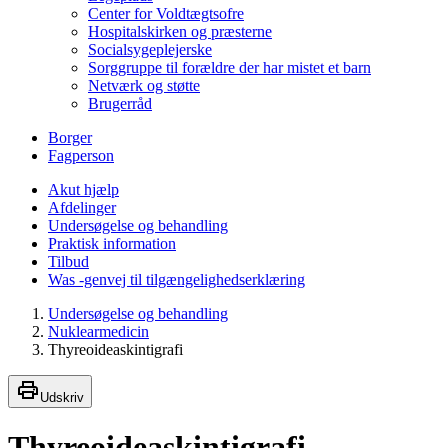
Center for Voldtægtsofre
Hospitalskirken og præsterne
Socialsygeplejerske
Sorggruppe til forældre der har mistet et barn
Netværk og støtte
Brugerråd
Borger
Fagperson
Akut hjælp
Afdelinger
Undersøgelse og behandling
Praktisk information
Tilbud
Was -genvej til tilgængelighedserklæring
Undersøgelse og behandling
Nuklearmedicin
Thyreoideaskintigrafi
Udskriv
Thyreoideaskintigrafi