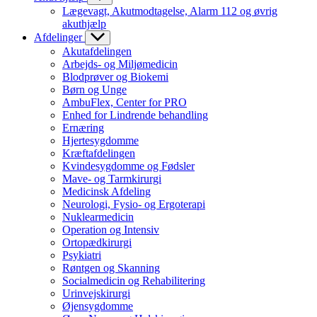
Lægevagt, Akutmodtagelse, Alarm 112 og øvrig
akuthjælp
Afdelinger
Akutafdelingen
Arbejds- og Miljømedicin
Blodprøver og Biokemi
Børn og Unge
AmbuFlex, Center for PRO
Enhed for Lindrende behandling
Ernæring
Hjertesygdomme
Kræftafdelingen
Kvindesygdomme og Fødsler
Mave- og Tarmkirurgi
Medicinsk Afdeling
Neurologi, Fysio- og Ergoterapi
Nuklearmedicin
Operation og Intensiv
Ortopædkirurgi
Psykiatri
Røntgen og Skanning
Socialmedicin og Rehabilitering
Urinvejskirurgi
Øjensygdomme