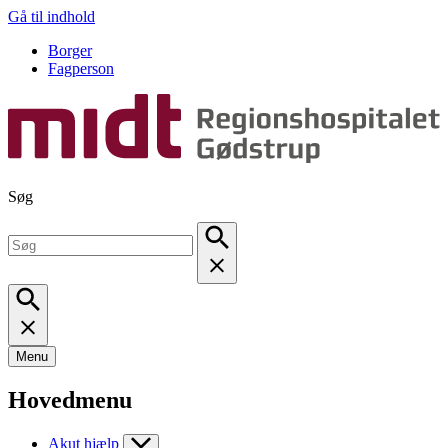
Gå til indhold
Borger
Fagperson
Søg
Menu
Hovedmenu
Akut hjælp