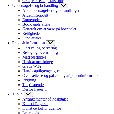
Øre-, Næse- og Halskirurgi
Undersøgelse og behandling
Alle undersøgelser og behandlinger
Afdelingsopdelt
Emneopdelt
Book/ændr aftale
Generelt om at være på hospitalet
Rettigheder
Dine aftaler
Praktisk information
Find vej og parkering
Besøg og overnatning
Mad og drikke
Husk at medbringe
Gratis WiFi
Handicaptilgængelighed
Oversættelse og pålæsning af patientinformation
Rygning
Til pårørende
Derfor flager vi
Tilbud
Arrangementer på hospitalet
Kunst i Foyeren
Kunst og kultur udenfor
Legeplads