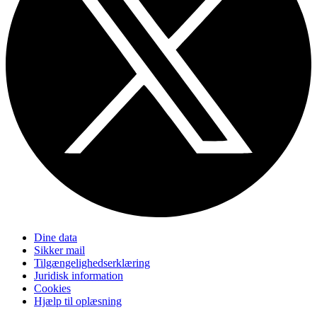
Dine data
Sikker mail
Tilgængelighedserklæring
Juridisk information
Cookies
Hjælp til oplæsning