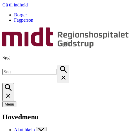
Gå til indhold
Borger
Fagperson
Søg
Menu
Hovedmenu
Akut hjælp