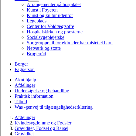
Arrangementer på hospitalet
Kunst i Foyeren
Kunst og kultur udenfor
Legeplads
Center for Voldtægtsofre
Hospitalskirken og præsterne
Socialsygeplejerske
Sorggruppe til forældre der har mistet et barn
Netværk og støtte
Brugerråd
Borger
Fagperson
Akut hjælp
Afdelinger
Undersøgelse og behandling
Praktisk information
Tilbud
Was -genvej til tilgængelighedserklæring
Afdelinger
Kvindesygdomme og Fødsler
Graviditet, Fødsel og Barsel
Graviditet