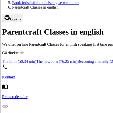
Book fødselsforberedelse og se webinarer
Parentcraft Classes in english
Udskriv
Parentcraft Classes in english
We offer on-line Parentcraft Classes for english speaking first time pa
Gå direkte til:
The birth (50:34 min)
The newborn (76:25 min)
Becoming a familiy (
Kontakt
Relaterede sider