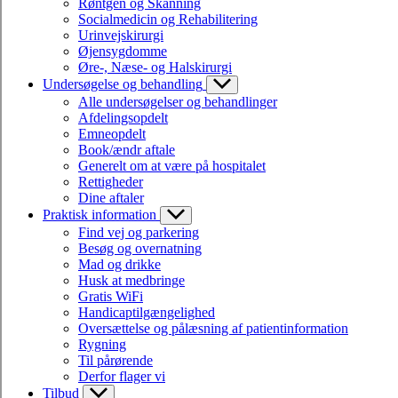
Røntgen og Skanning
Socialmedicin og Rehabilitering
Urinvejskirurgi
Øjensygdomme
Øre-, Næse- og Halskirurgi
Undersøgelse og behandling
Alle undersøgelser og behandlinger
Afdelingsopdelt
Emneopdelt
Book/ændr aftale
Generelt om at være på hospitalet
Rettigheder
Dine aftaler
Praktisk information
Find vej og parkering
Besøg og overnatning
Mad og drikke
Husk at medbringe
Gratis WiFi
Handicaptilgængelighed
Oversættelse og pålæsning af patientinformation
Rygning
Til pårørende
Derfor flager vi
Tilbud