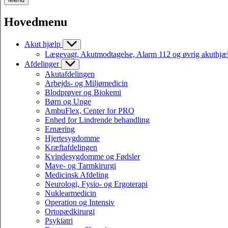
Hovedmenu
Akut hjælp
Lægevagt, Akutmodtagelse, Alarm 112 og øvrig akuthjæ
Afdelinger
Akutafdelingen
Arbejds- og Miljømedicin
Blodprøver og Biokemi
Børn og Unge
AmbuFlex, Center for PRO
Enhed for Lindrende behandling
Ernæring
Hjertesygdomme
Kræftafdelingen
Kvindesygdomme og Fødsler
Mave- og Tarmkirurgi
Medicinsk Afdeling
Neurologi, Fysio- og Ergoterapi
Nuklearmedicin
Operation og Intensiv
Ortopædkirurgi
Psykiatri