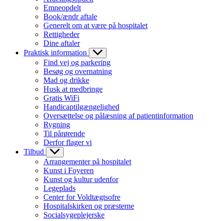
Emneopdelt
Book/ændr aftale
Generelt om at være på hospitalet
Rettigheder
Dine aftaler
Praktisk information
Find vej og parkering
Besøg og overnatning
Mad og drikke
Husk at medbringe
Gratis WiFi
Handicaptilgængelighed
Oversættelse og pålæsning af patientinformation
Rygning
Til pårørende
Derfor flager vi
Tilbud
Arrangementer på hospitalet
Kunst i Foyeren
Kunst og kultur udenfor
Legeplads
Center for Voldtægtsofre
Hospitalskirken og præsterne
Socialsygeplejerske