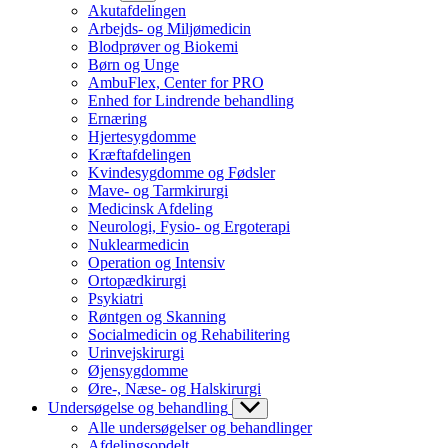
Akutafdelingen
Arbejds- og Miljømedicin
Blodprøver og Biokemi
Børn og Unge
AmbuFlex, Center for PRO
Enhed for Lindrende behandling
Ernæring
Hjertesygdomme
Kræftafdelingen
Kvindesygdomme og Fødsler
Mave- og Tarmkirurgi
Medicinsk Afdeling
Neurologi, Fysio- og Ergoterapi
Nuklearmedicin
Operation og Intensiv
Ortopædkirurgi
Psykiatri
Røntgen og Skanning
Socialmedicin og Rehabilitering
Urinvejskirurgi
Øjensygdomme
Øre-, Næse- og Halskirurgi
Undersøgelse og behandling
Alle undersøgelser og behandlinger
Afdelingsopdelt