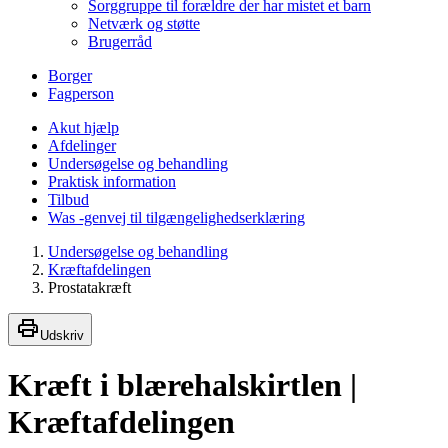
Sorggruppe til forældre der har mistet et barn
Netværk og støtte
Brugerråd
Borger
Fagperson
Akut hjælp
Afdelinger
Undersøgelse og behandling
Praktisk information
Tilbud
Was -genvej til tilgængelighedserklæring
Undersøgelse og behandling
Kræftafdelingen
Prostatakræft
Udskriv
Kræft i blærehalskirtlen |
Kræftafdelingen