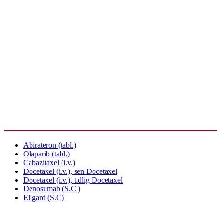
Abirateron (tabl.)
Olaparib (tabl.)
Cabazitaxel (i.v.)
Docetaxel (i.v.), sen Docetaxel
Docetaxel (i.v.), tidlig Docetaxel
Denosumab (S.C.)
Eligard (S.C)