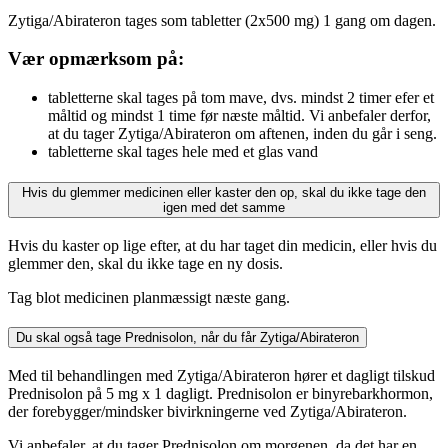
Zytiga/Abirateron tages som tabletter (2x500 mg) 1 gang om dagen.
Vær opmærksom på:
tabletterne skal tages på tom mave, dvs. mindst 2 timer efer et
måltid og mindst 1 time før næste måltid. Vi anbefaler derfor,
at du tager Zytiga/Abirateron om aftenen, inden du går i seng.
tabletterne skal tages hele med et glas vand
Hvis du glemmer medicinen eller kaster den op, skal du ikke tage den
igen med det samme
Hvis du kaster op lige efter, at du har taget din medicin, eller hvis du
glemmer den, skal du ikke tage en ny dosis.
Tag blot medicinen planmæssigt næste gang.
Du skal også tage Prednisolon, når du får Zytiga/Abirateron
Med til behandlingen med Zytiga/Abirateron hører et dagligt tilskud
Prednisolon på 5 mg x 1 dagligt. Prednisolon er binyrebarkhormon,
der forebygger/mindsker bivirkningerne ved Zytiga/Abirateron.
Vi anbefaler, at du tager Prednisolon om morgenen, da det har en