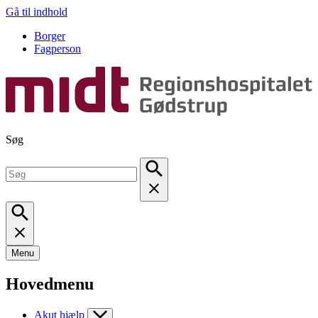
Gå til indhold
Borger
Fagperson
Søg
Menu
Hovedmenu
Akut hjælp