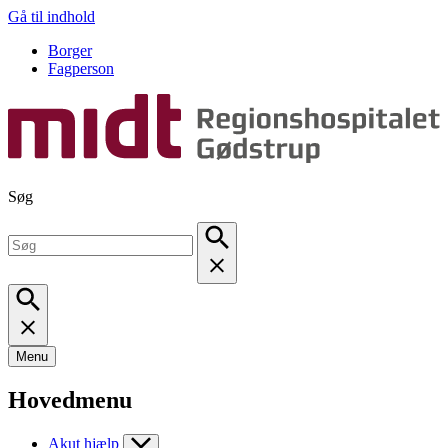
Gå til indhold
Borger
Fagperson
Søg
Menu
Hovedmenu
Akut hjælp