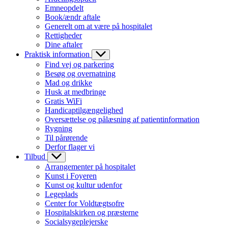
Emneopdelt
Book/ændr aftale
Generelt om at være på hospitalet
Rettigheder
Dine aftaler
Praktisk information
Find vej og parkering
Besøg og overnatning
Mad og drikke
Husk at medbringe
Gratis WiFi
Handicaptilgængelighed
Oversættelse og pålæsning af patientinformation
Rygning
Til pårørende
Derfor flager vi
Tilbud
Arrangementer på hospitalet
Kunst i Foyeren
Kunst og kultur udenfor
Legeplads
Center for Voldtægtsofre
Hospitalskirken og præsterne
Socialsygeplejerske