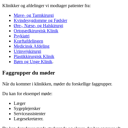
Klinikker og afdelinger vi modtager patienter fra:
Mave- og Tarmkirurgi
Kvindesygdomme og Fødsler
Øre-, Næse- og Halskirurgi
Ortopædkirurgisk Klinik
Psykiatri
Kræftafdelingen
Medicinsk Afdeling
Urinvejskirurgi
Plastikkirurgisk Klinik
Børn og Unge Klinik
.
Faggrupper du møder
Når du kommer i klinikken, møder du forskellige faggrupper.
Du kan for eksempel møde:
Læger
Sygeplejersker
Serviceassistenter
Lægesekretærer.