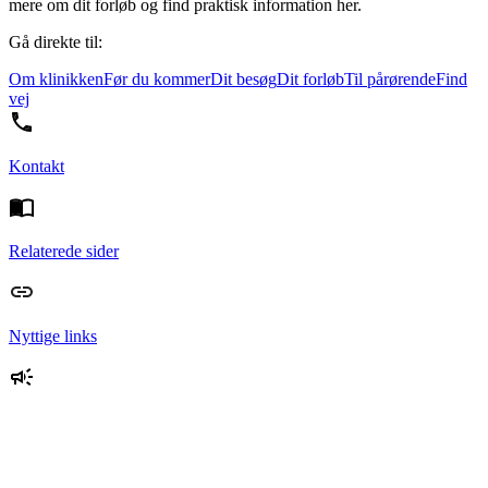
mere om dit forløb og find praktisk information her.
Gå direkte til:
Om klinikken
Før du kommer
Dit besøg
Dit forløb
Til pårørende
Find
vej
Kontakt
Relaterede sider
Nyttige links