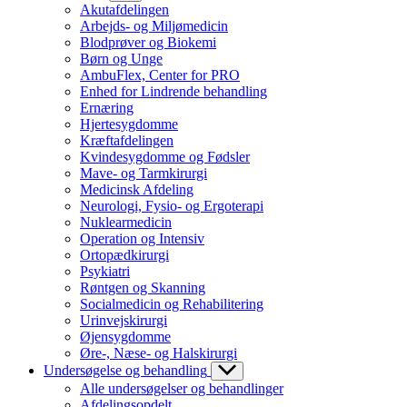
Akutafdelingen
Arbejds- og Miljømedicin
Blodprøver og Biokemi
Børn og Unge
AmbuFlex, Center for PRO
Enhed for Lindrende behandling
Ernæring
Hjertesygdomme
Kræftafdelingen
Kvindesygdomme og Fødsler
Mave- og Tarmkirurgi
Medicinsk Afdeling
Neurologi, Fysio- og Ergoterapi
Nuklearmedicin
Operation og Intensiv
Ortopædkirurgi
Psykiatri
Røntgen og Skanning
Socialmedicin og Rehabilitering
Urinvejskirurgi
Øjensygdomme
Øre-, Næse- og Halskirurgi
Undersøgelse og behandling
Alle undersøgelser og behandlinger
Afdelingsopdelt