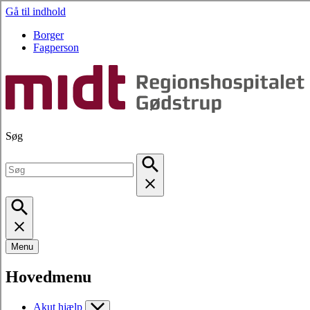
Gå til indhold
Borger
Fagperson
Søg
Menu
Hovedmenu
Akut hjælp