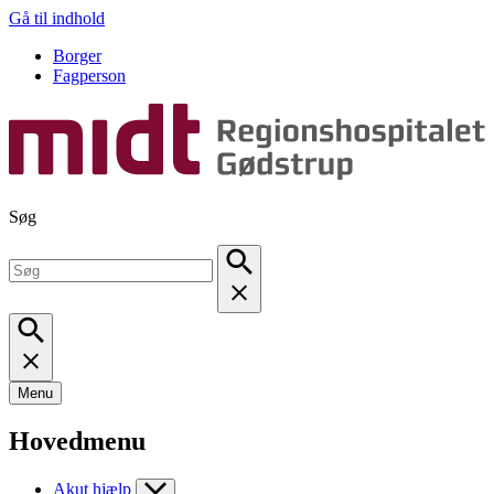
Gå til indhold
Borger
Fagperson
Søg
Menu
Hovedmenu
Akut hjælp