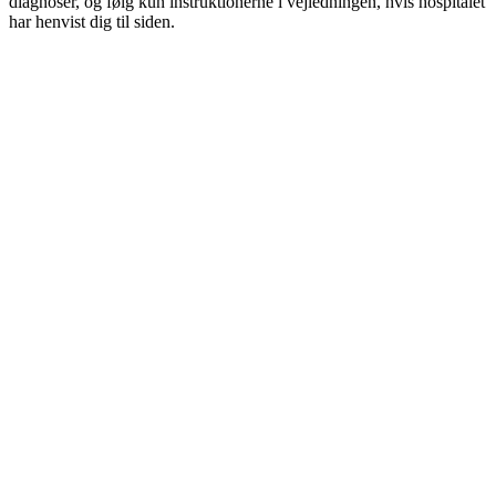
diagnoser, og følg kun instruktionerne i vejledningen, hvis hospitalet
har henvist dig til siden.