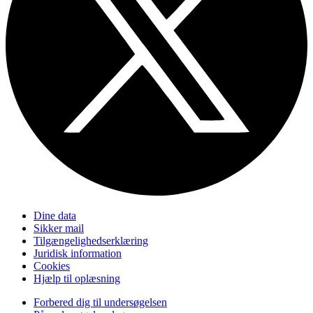
Dine data
Sikker mail
Tilgængelighedserklæring
Juridisk information
Cookies
Hjælp til oplæsning
Forbered dig til undersøgelsen