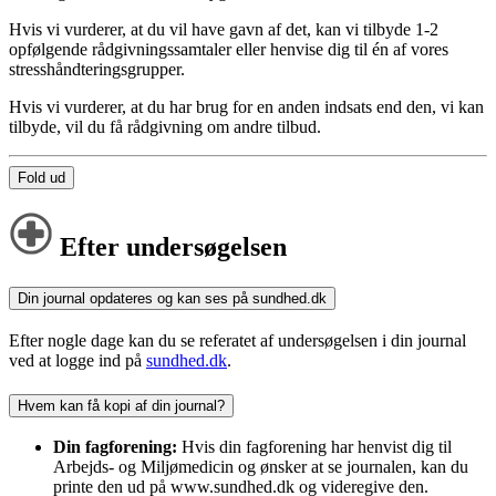
Hvis vi vurderer, at du vil have gavn af det, kan vi tilbyde 1-2
opfølgende rådgivningssamtaler eller henvise dig til én af vores
stresshåndteringsgrupper.
Hvis vi vurderer, at du har brug for en anden indsats end den, vi kan
tilbyde, vil du få rådgivning om andre tilbud.
Fold ud
Efter undersøgelsen
Din journal opdateres og kan ses på sundhed.dk
Efter nogle dage kan du se referatet af undersøgelsen i din journal
ved at logge ind på
sundhed.dk
.
Hvem kan få kopi af din journal?
Din fagforening:
Hvis din fagforening har henvist dig til
Arbejds- og Miljømedicin og ønsker at se journalen, kan du
printe den ud på www.sundhed.dk og videregive den.