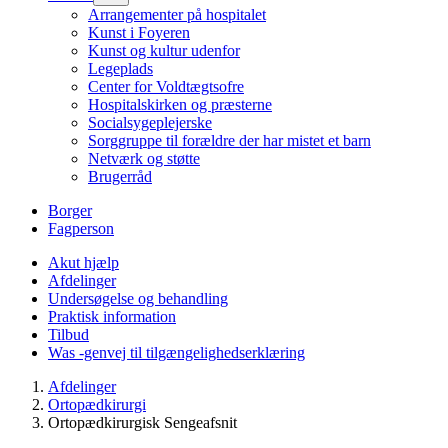
Arrangementer på hospitalet
Kunst i Foyeren
Kunst og kultur udenfor
Legeplads
Center for Voldtægtsofre
Hospitalskirken og præsterne
Socialsygeplejerske
Sorggruppe til forældre der har mistet et barn
Netværk og støtte
Brugerråd
Borger
Fagperson
Akut hjælp
Afdelinger
Undersøgelse og behandling
Praktisk information
Tilbud
Was -genvej til tilgængelighedserklæring
Afdelinger
Ortopædkirurgi
Ortopædkirurgisk Sengeafsnit