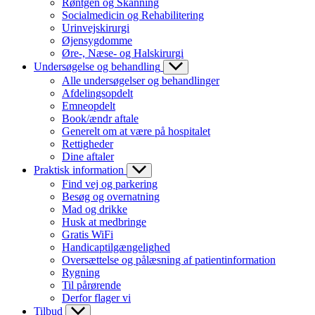
Røntgen og Skanning
Socialmedicin og Rehabilitering
Urinvejskirurgi
Øjensygdomme
Øre-, Næse- og Halskirurgi
Undersøgelse og behandling
Alle undersøgelser og behandlinger
Afdelingsopdelt
Emneopdelt
Book/ændr aftale
Generelt om at være på hospitalet
Rettigheder
Dine aftaler
Praktisk information
Find vej og parkering
Besøg og overnatning
Mad og drikke
Husk at medbringe
Gratis WiFi
Handicaptilgængelighed
Oversættelse og pålæsning af patientinformation
Rygning
Til pårørende
Derfor flager vi
Tilbud