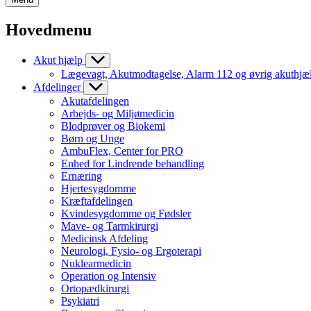
Hovedmenu
Akut hjælp
Lægevagt, Akutmodtagelse, Alarm 112 og øvrig akuthjæ
Afdelinger
Akutafdelingen
Arbejds- og Miljømedicin
Blodprøver og Biokemi
Børn og Unge
AmbuFlex, Center for PRO
Enhed for Lindrende behandling
Ernæring
Hjertesygdomme
Kræftafdelingen
Kvindesygdomme og Fødsler
Mave- og Tarmkirurgi
Medicinsk Afdeling
Neurologi, Fysio- og Ergoterapi
Nuklearmedicin
Operation og Intensiv
Ortopædkirurgi
Psykiatri