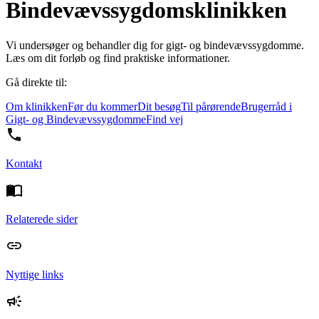
Bindevævssygdomsklinikken
Vi undersøger og behandler dig for gigt- og bindevævssygdomme.
Læs om dit forløb og find praktiske informationer.
Gå direkte til:
Om klinikken
Før du kommer
Dit besøg
Til pårørende
Brugerråd i
Gigt- og Bindevævssygdomme
Find vej
Kontakt
Relaterede sider
Nyttige links