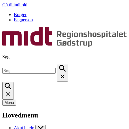
Gå til indhold
Borger
Fagperson
Søg
Menu
Hovedmenu
Akut hjælp