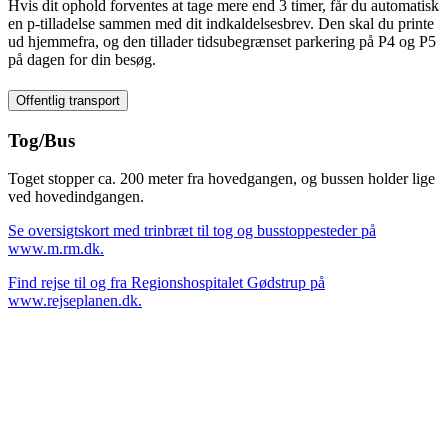
Hvis dit ophold forventes at tage mere end 3 timer, får du automatisk
en p-tilladelse sammen med dit indkaldelsesbrev. Den skal du printe
ud hjemmefra, og den tillader tidsubegrænset parkering på P4 og P5
på dagen for din besøg.
Offentlig transport
Tog/Bus
Toget stopper ca. 200 meter fra hovedgangen, og bussen holder lige
ved hovedindgangen.
Se oversigtskort med trinbræt til tog og busstoppesteder på
www.m.rm.dk.
Find rejse til og fra Regionshospitalet Gødstrup på
www.rejseplanen.dk.