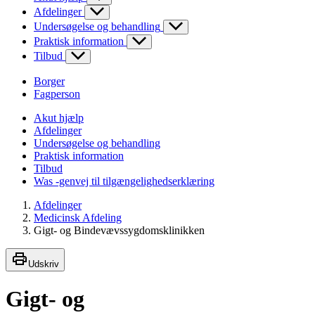
Afdelinger
Undersøgelse og behandling
Praktisk information
Tilbud
Borger
Fagperson
Akut hjælp
Afdelinger
Undersøgelse og behandling
Praktisk information
Tilbud
Was -genvej til tilgængelighedserklæring
Afdelinger
Medicinsk Afdeling
Gigt- og Bindevævssygdomsklinikken
Udskriv
Gigt- og