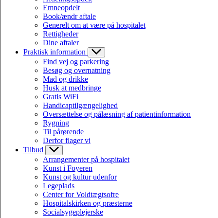
Emneopdelt
Book/ændr aftale
Generelt om at være på hospitalet
Rettigheder
Dine aftaler
Praktisk information
Find vej og parkering
Besøg og overnatning
Mad og drikke
Husk at medbringe
Gratis WiFi
Handicaptilgængelighed
Oversættelse og pålæsning af patientinformation
Rygning
Til pårørende
Derfor flager vi
Tilbud
Arrangementer på hospitalet
Kunst i Foyeren
Kunst og kultur udenfor
Legeplads
Center for Voldtægtsofre
Hospitalskirken og præsterne
Socialsygeplejerske