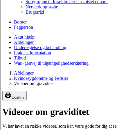
Sorggruppe til forældre der har mistet et barn
Netværk og støtte
Brugerråd
Borger
Fagperson
Akut hjælp
Afdelinger
Undersøgelse og behandling
Praktisk information
Tilbud
Was -genvej til tilgængelighedserklæring
Afdelinger
Kvindesygdomme og Fødsler
Videoer om graviditet
Udskriv
Videoer om graviditet
Vi har lavet en række videoer, som kan være gode for dig at se