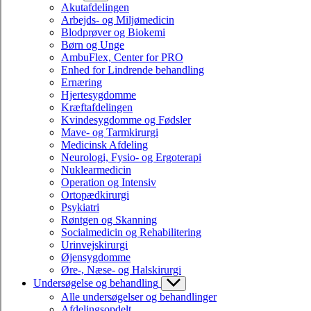
Akutafdelingen
Arbejds- og Miljømedicin
Blodprøver og Biokemi
Børn og Unge
AmbuFlex, Center for PRO
Enhed for Lindrende behandling
Ernæring
Hjertesygdomme
Kræftafdelingen
Kvindesygdomme og Fødsler
Mave- og Tarmkirurgi
Medicinsk Afdeling
Neurologi, Fysio- og Ergoterapi
Nuklearmedicin
Operation og Intensiv
Ortopædkirurgi
Psykiatri
Røntgen og Skanning
Socialmedicin og Rehabilitering
Urinvejskirurgi
Øjensygdomme
Øre-, Næse- og Halskirurgi
Undersøgelse og behandling
Alle undersøgelser og behandlinger
Afdelingsopdelt