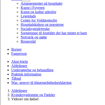
Arrangementer på hospitalet
Kunst i Foyeren
Kunst og kultur udenfor
Legeplads
Center for Voldtægtsofre
Hospitalskirken og præsterne
Socialsygeplejerske
Sorggruppe til forældre der har mistet et barn
Netværk og støtte
Brugerråd
Borger
Fagperson
Akut hjælp
Afdelinger
Undersøgelse og behandling
Praktisk information
Tilbud
Was -genvej til tilgængelighedserklæring
Afdelinger
Kvindesygdomme og Fødsler
Videoer om fødsel