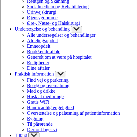
Røntgen og Skanning
Socialmedicin og Rehabilitering
Urinvejskirurgi
Øjensygdomme
Øre-, Næse- og Halskirurgi
Undersøgelse og behandling
Alle undersøgelser og behandlinger
Afdelingsopdelt
Emneopdelt
Book/ændr aftale
Generelt om at være på hospitalet
Rettigheder
Dine aftaler
Praktisk information
Find vej og parkering
Besøg og overnatning
Mad og drikke
Husk at medbringe
Gratis WiFi
Handicaptilgængelighed
Oversættelse og pålæsning af patientinformation
Rygning
Til pårørende
Derfor flager vi
Tilbud