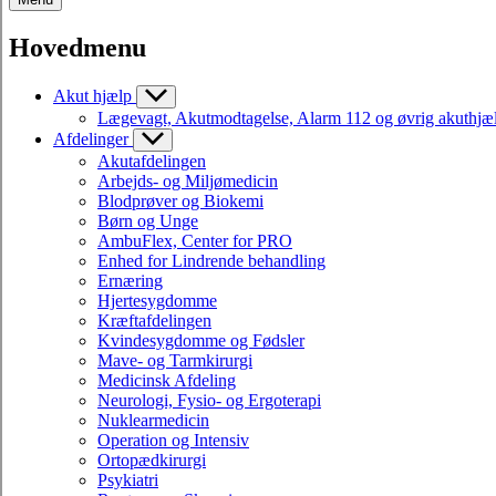
Hovedmenu
Akut hjælp
Lægevagt, Akutmodtagelse, Alarm 112 og øvrig akuthjæ
Afdelinger
Akutafdelingen
Arbejds- og Miljømedicin
Blodprøver og Biokemi
Børn og Unge
AmbuFlex, Center for PRO
Enhed for Lindrende behandling
Ernæring
Hjertesygdomme
Kræftafdelingen
Kvindesygdomme og Fødsler
Mave- og Tarmkirurgi
Medicinsk Afdeling
Neurologi, Fysio- og Ergoterapi
Nuklearmedicin
Operation og Intensiv
Ortopædkirurgi
Psykiatri