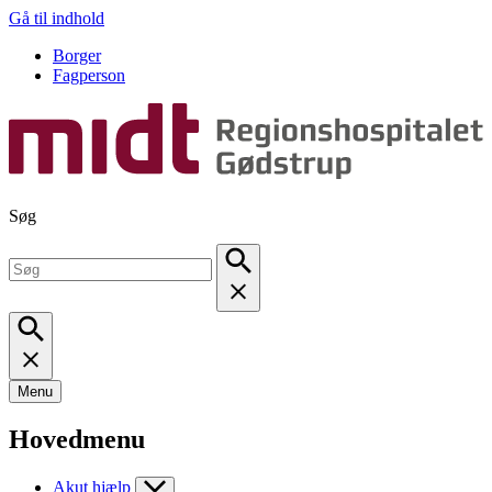
Gå til indhold
Borger
Fagperson
Søg
Menu
Hovedmenu
Akut hjælp