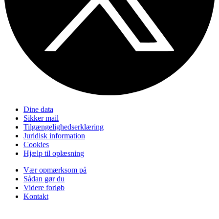
Dine data
Sikker mail
Tilgængelighedserklæring
Juridisk information
Cookies
Hjælp til oplæsning
Vær opmærksom på
Sådan gør du
Videre forløb
Kontakt