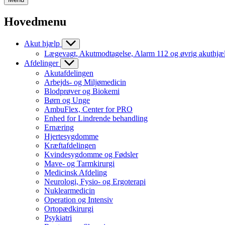
Hovedmenu
Akut hjælp
Lægevagt, Akutmodtagelse, Alarm 112 og øvrig akuthjæ
Afdelinger
Akutafdelingen
Arbejds- og Miljømedicin
Blodprøver og Biokemi
Børn og Unge
AmbuFlex, Center for PRO
Enhed for Lindrende behandling
Ernæring
Hjertesygdomme
Kræftafdelingen
Kvindesygdomme og Fødsler
Mave- og Tarmkirurgi
Medicinsk Afdeling
Neurologi, Fysio- og Ergoterapi
Nuklearmedicin
Operation og Intensiv
Ortopædkirurgi
Psykiatri