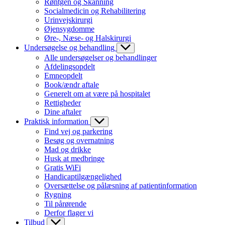
Røntgen og Skanning
Socialmedicin og Rehabilitering
Urinvejskirurgi
Øjensygdomme
Øre-, Næse- og Halskirurgi
Undersøgelse og behandling
Alle undersøgelser og behandlinger
Afdelingsopdelt
Emneopdelt
Book/ændr aftale
Generelt om at være på hospitalet
Rettigheder
Dine aftaler
Praktisk information
Find vej og parkering
Besøg og overnatning
Mad og drikke
Husk at medbringe
Gratis WiFi
Handicaptilgængelighed
Oversættelse og pålæsning af patientinformation
Rygning
Til pårørende
Derfor flager vi
Tilbud