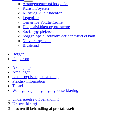
Arrangementer på hospitalet
Kunst i Foyeren
Kunst og kultur udenfor
Legeplads
Center for Voldtægtsofre
Hospitalskirken og præsterne
Socialsygeplejerske
Sorggruppe til forældre der har mistet et barn
Netværk og støtte
Brugerråd
Borger
Fagperson
Akut hjælp
Afdelinger
Undersøgelse og behandling
Praktisk information
Tilbud
Was -genvej til tilgængelighedserklæring
Undersøgelse og behandling
Urinvejskirurgi
Procren til behandling af prostatakræft