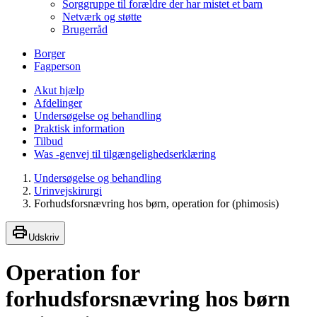
Sorggruppe til forældre der har mistet et barn
Netværk og støtte
Brugerråd
Borger
Fagperson
Akut hjælp
Afdelinger
Undersøgelse og behandling
Praktisk information
Tilbud
Was -genvej til tilgængelighedserklæring
Undersøgelse og behandling
Urinvejskirurgi
Forhudsforsnævring hos børn, operation for (phimosis)
Udskriv
Operation for
forhudsforsnævring hos børn