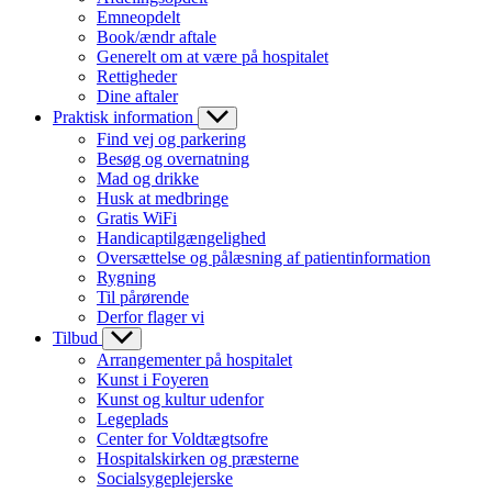
Emneopdelt
Book/ændr aftale
Generelt om at være på hospitalet
Rettigheder
Dine aftaler
Praktisk information
Find vej og parkering
Besøg og overnatning
Mad og drikke
Husk at medbringe
Gratis WiFi
Handicaptilgængelighed
Oversættelse og pålæsning af patientinformation
Rygning
Til pårørende
Derfor flager vi
Tilbud
Arrangementer på hospitalet
Kunst i Foyeren
Kunst og kultur udenfor
Legeplads
Center for Voldtægtsofre
Hospitalskirken og præsterne
Socialsygeplejerske