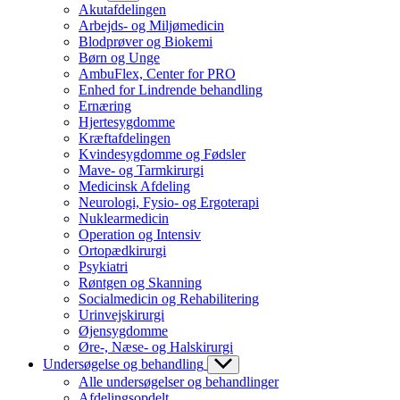
Akutafdelingen
Arbejds- og Miljømedicin
Blodprøver og Biokemi
Børn og Unge
AmbuFlex, Center for PRO
Enhed for Lindrende behandling
Ernæring
Hjertesygdomme
Kræftafdelingen
Kvindesygdomme og Fødsler
Mave- og Tarmkirurgi
Medicinsk Afdeling
Neurologi, Fysio- og Ergoterapi
Nuklearmedicin
Operation og Intensiv
Ortopædkirurgi
Psykiatri
Røntgen og Skanning
Socialmedicin og Rehabilitering
Urinvejskirurgi
Øjensygdomme
Øre-, Næse- og Halskirurgi
Undersøgelse og behandling
Alle undersøgelser og behandlinger
Afdelingsopdelt