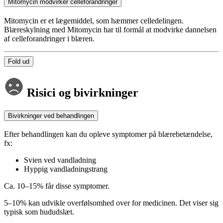
Mitomycin modvirker celleforandringer
Mitomycin er et lægemiddel, som hæmmer celledelingen.
Blæreskylning med Mitomycin har til formål at modvirke dannelsen
af celleforandringer i blæren.
Fold ud
Risici og bivirkninger
Bivirkninger ved behandlingen
Efter behandlingen kan du opleve symptomer på blærebetændelse,
fx:
Svien ved vandladning
Hyppig vandladningstrang
Ca. 10–15% får disse symptomer.
5–10% kan udvikle overfølsomhed over for medicinen. Det viser sig
typisk som hududslæt.