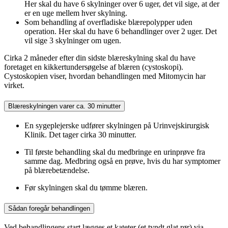
Her skal du have 6 skylninger over 6 uger, det vil sige, at der
er en uge mellem hver skylning.
Som behandling af overfladiske blærepolypper uden
operation. Her skal du have 6 behandlinger over 2 uger. Det
vil sige 3 skylninger om ugen.
Cirka 2 måneder efter din sidste blæreskylning skal du have
foretaget en kikkertundersøgelse af blæren (cystoskopi).
Cystoskopien viser, hvordan behandlingen med Mitomycin har
virket.
Blæreskylningen varer ca. 30 minutter
En sygeplejerske udfører skylningen på Urinvejskirurgisk
Klinik. Det tager cirka 30 minutter.
Til første behandling skal du medbringe en urinprøve fra
samme dag. Medbring også en prøve, hvis du har symptomer
på blærebetændelse.
Før skylningen skal du tømme blæren.
Sådan foregår behandlingen
Ved behandlingens start lægges et kateter (et tyndt glat rør) via