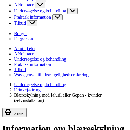
Afdelinger
Undersøgelse og behandling
Praktisk information
Tilbud
Borger
Fagperson
Akut hjælp
Afdelinger
Undersøgelse og behandling
Praktisk information
Tilbud
Was -genvej til tilgængelighedserklæring
Undersøgelse og behandling
Urinvejskirurgi
Blæreskylning med Ialuril eller Gepan - kvinder
(selvinstallation)
Udskriv
Information om blæreskylning