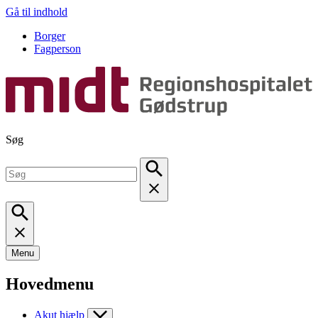
Gå til indhold
Borger
Fagperson
Søg
Menu
Hovedmenu
Akut hjælp