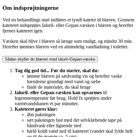
Om indsprøjtningerne
Ved en behandlings start indføres et tyndt kateter til blæren. Gennem
kateteret indsprøjtes Ialuril- eller Gepan-væsken i blæren og herefter
fjernes kateteret igen.
Væsken skal blive i blæren så længe som muligt, og mindst 30 min.
Herefter tømmes blæren ved en almindelig vandladning i toilettet.
Sådan skyller du blæren med Ialuril-/Gepan-væske
Tag dig god tid... Før du starter, skal du:
tømme blæren på sædvanlig vis og herefter vaske
hænderne grundigt med vand og sæbe
finde de materialer, du skal bruge
Ialuril- eller Gepan-væsken kan opvarmes
til
legemstemperatur før brug. Hold fx sprøjten under
varmtvandshanen et par minutter.
Kateteret gøres klar:
åbn pakningen
sæt pakningen fast med det selvklæbende tape på
håndvask eller lignende sted
hæld koldt vand ned til kateteret (vandet skal fylde helt
op til de øverste ca. 5 cm)