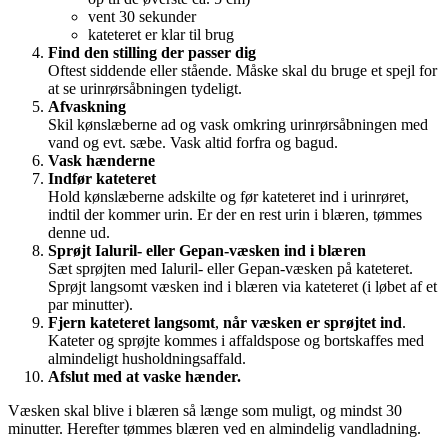
vent 30 sekunder
kateteret er klar til brug
Find den stilling der passer dig
Oftest siddende eller stående. Måske skal du bruge et spejl for
at se urinrørsåbningen tydeligt.
Afvaskning
Skil kønslæberne ad og vask omkring urinrørsåbningen med
vand og evt. sæbe. Vask altid forfra og bagud.
Vask hænderne
Indfør kateteret
Hold kønslæberne adskilte og før kateteret ind i urinrøret,
indtil der kommer urin. Er der en rest urin i blæren, tømmes
denne ud.
Sprøjt Ialuril- eller Gepan-væsken ind i blæren
Sæt sprøjten med Ialuril- eller Gepan-væsken på kateteret.
Sprøjt langsomt væsken ind i blæren via kateteret (i løbet af et
par minutter).
Fjern kateteret langsomt
,
når væsken er sprøjtet ind
.
Kateter og sprøjte kommes i affaldspose og bortskaffes med
almindeligt husholdningsaffald.
Afslut med at vaske hænder.
Væsken skal blive i blæren så længe som muligt, og mindst 30
minutter. Herefter tømmes blæren ved en almindelig vandladning.