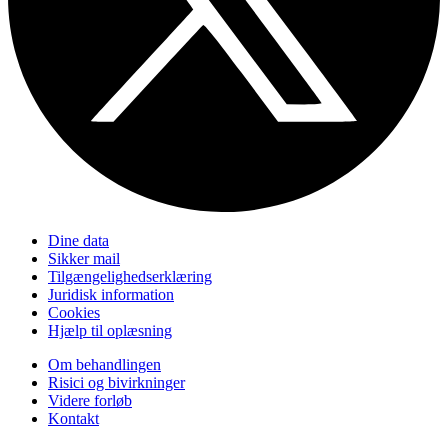
Dine data
Sikker mail
Tilgængelighedserklæring
Juridisk information
Cookies
Hjælp til oplæsning
Om behandlingen
Risici og bivirkninger
Videre forløb
Kontakt