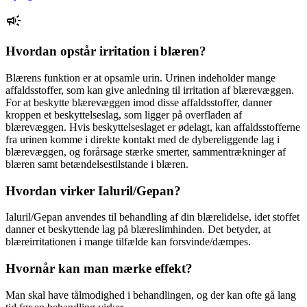
Hvordan opstår irritation i blæren?
Blærens funktion er at opsamle urin. Urinen indeholder mange
affaldsstoffer, som kan give anledning til irritation af blærevæggen.
For at beskytte blærevæggen imod disse affaldsstoffer, danner
kroppen et beskyttelseslag, som ligger på overfladen af
blærevæggen. Hvis beskyttelseslaget er ødelagt, kan affaldsstofferne
fra urinen komme i direkte kontakt med de dybereliggende lag i
blærevæggen, og forårsage stærke smerter, sammentrækninger af
blæren samt betændelsestilstande i blæren.
Hvordan virker Ialuril/Gepan?
Ialuril/Gepan anvendes til behandling af din blærelidelse, idet stoffet
danner et beskyttende lag på blæreslimhinden. Det betyder, at
blæreirritationen i mange tilfælde kan forsvinde/dæmpes.
Hvornår kan man mærke effekt?
Man skal have tålmodighed i behandlingen, og der kan ofte gå lang