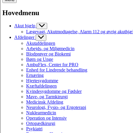
Hovedmenu
Akut hjælp
Lægevagt, Akutmodtagelse, Alarm 112 og øvrig akuthjæ
Afdelinger
Akutafdelingen
Arbejds- og Miljømedicin
Blodprøver og Biokemi
Børn og Unge
AmbuFlex, Center for PRO
Enhed for Lindrende behandling
Ernæring
Hjertesygdomme
Kræftafdelingen
Kvindesygdomme og Fødsler
Mave- og Tarmkirurgi
Medicinsk Afdeling
Neurologi, Fysio- og Ergoterapi
Nuklearmedicin
Operation og Intensiv
Ortopædkirurgi
Psykiatri