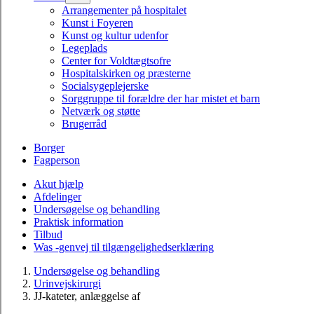
Arrangementer på hospitalet
Kunst i Foyeren
Kunst og kultur udenfor
Legeplads
Center for Voldtægtsofre
Hospitalskirken og præsterne
Socialsygeplejerske
Sorggruppe til forældre der har mistet et barn
Netværk og støtte
Brugerråd
Borger
Fagperson
Akut hjælp
Afdelinger
Undersøgelse og behandling
Praktisk information
Tilbud
Was -genvej til tilgængelighedserklæring
Undersøgelse og behandling
Urinvejskirurgi
JJ-kateter, anlæggelse af