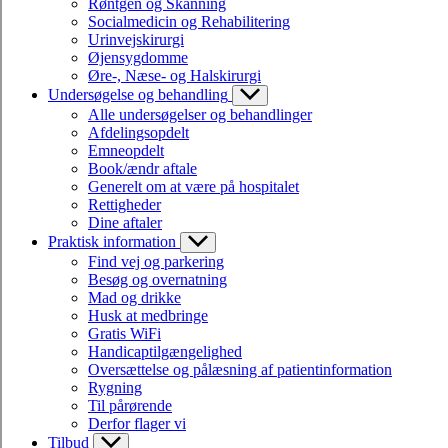
Røntgen og Skanning
Socialmedicin og Rehabilitering
Urinvejskirurgi
Øjensygdomme
Øre-, Næse- og Halskirurgi
Undersøgelse og behandling
Alle undersøgelser og behandlinger
Afdelingsopdelt
Emneopdelt
Book/ændr aftale
Generelt om at være på hospitalet
Rettigheder
Dine aftaler
Praktisk information
Find vej og parkering
Besøg og overnatning
Mad og drikke
Husk at medbringe
Gratis WiFi
Handicaptilgængelighed
Oversættelse og pålæsning af patientinformation
Rygning
Til pårørende
Derfor flager vi
Tilbud