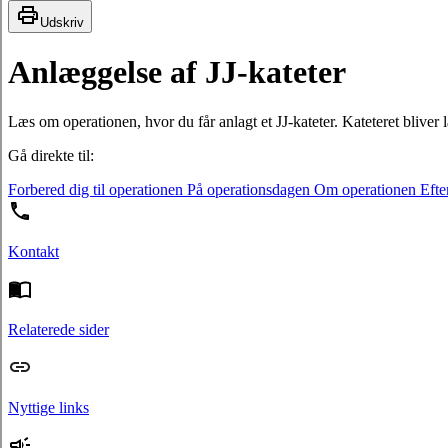
Udskriv
Anlæggelse af JJ-kateter
Læs om operationen, hvor du får anlagt et JJ-kateter. Kateteret blive
Gå direkte til:
Forbered dig til operationen
På operationsdagen
Om operationen
Efte
Kontakt
Relaterede sider
Nyttige links