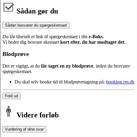
Sådan gør du
Sådan besvarer du spørgeskemaet
Du får tilsendt et link til spørgeskemaet i din
e-Boks
.
Vi beder dig besvare skemaet
kort efter, du har modtaget det
.
Blodprøve
Det er vigtigt, at du
får taget en ny blodprøve
, inden du besvarer
spørgeskemaet.
Du skal selv booke tid til blodprøvetagning på:
booking.rm.dk
Fold ud
Videre forløb
Vurdering af dine svar