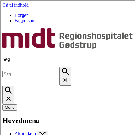
Gå til indhold
Borger
Fagperson
Søg
Menu
Hovedmenu
Akut hjælp