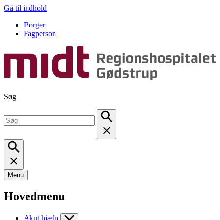
Gå til indhold
Borger
Fagperson
Søg
Menu
Hovedmenu
Akut hjælp