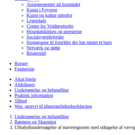
Arrangementer på hospitalet
Kunst i Foyeren
Kunst og kultur udenfor
Legeplads
Center for Voldtægtsofre
Hospitalskirken og præsterne
Socialsygeplejerske
Sorggruppe til forældre der har mistet et barn
Netværk og støtte
Brugerråd
Borger
Fagperson
Akut hjælp
Afdelinger
Undersøgelse og behandling
Praktisk information
Tilbud
Was -genvej til tilgængelighedserklæring
Undersøgelse og behandling
Røntgen og Skanning
Ultralydsundersøgelse af maveregionen med udtagelse af vævs