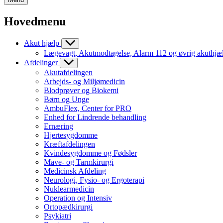
Hovedmenu
Akut hjælp
Lægevagt, Akutmodtagelse, Alarm 112 og øvrig akuthjæ
Afdelinger
Akutafdelingen
Arbejds- og Miljømedicin
Blodprøver og Biokemi
Børn og Unge
AmbuFlex, Center for PRO
Enhed for Lindrende behandling
Ernæring
Hjertesygdomme
Kræftafdelingen
Kvindesygdomme og Fødsler
Mave- og Tarmkirurgi
Medicinsk Afdeling
Neurologi, Fysio- og Ergoterapi
Nuklearmedicin
Operation og Intensiv
Ortopædkirurgi
Psykiatri