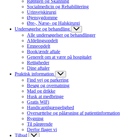
Røntgen og Skanning
Socialmedicin og Rehabilitering
Urinvejskirurgi
Øjensygdomme
Øre-, Næse- og Halskirurgi
Undersøgelse og behandling
Alle undersøgelser og behandlinger
Afdelingsopdelt
Emneopdelt
Book/ændr aftale
Generelt om at være på hospitalet
Rettigheder
Dine aftaler
Praktisk information
Find vej og parkering
Besøg og overnatning
Mad og drikke
Husk at medbringe
Gratis WiFi
Handicaptilgængelighed
Oversættelse og pålæsning af patientinformation
Rygning
Til pårørende
Derfor flager vi
Tilbud