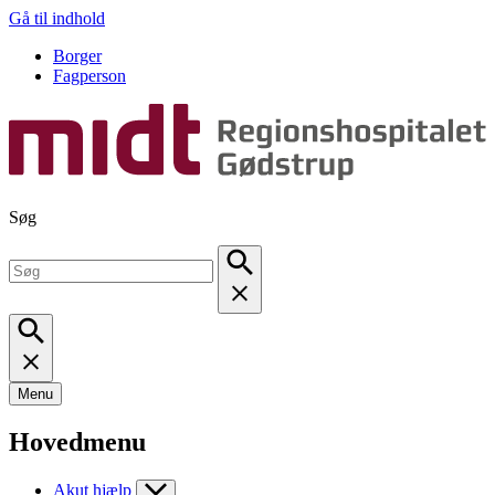
Gå til indhold
Borger
Fagperson
Søg
Menu
Hovedmenu
Akut hjælp