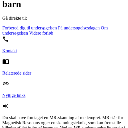
barn
Gå direkte til:
Forbered dig til undersøgelsen
På undersøgelsesdagen
Om
undersøgelsen
Videre forløb
Kontakt
Relaterede sider
Nyttige links
Du skal have foretaget en MR-skanning af mellemøret. MR står for
Magnetisk Resonans og er en skanningsteknik, som kan fremstille
billeder af det indre af kroppen. Ved en MR-undersøgelse ligger du i