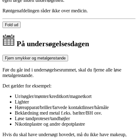
egen læge inden undersøgelsen.
Røntgenafdelingen råder ikke over medicin.
Fold ud
På undersøgelsesdagen
Fjern smykker og metalgenstande
Før du går ind i undersøgelsesrummet, skal du fjerne alle løse
metalgenstande.
Det gælder for eksempel:
Ur/nøgler/mønter/kreditkort/magnetkort
Lighter
Høreapparat/briller/farvede kontaktlinser/hårnåle
Beklædning med metal f.eks. bælter/BH osv.
Løse tandproteser/tandbøjler
Nikotinplastre og andre depotplastre
Hvis du skal have undersøgt hovedet, må du ikke have makeup,