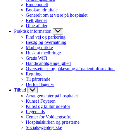
Emneopdelt
Book/ændr aftale
Generelt om at være på hospitalet
Rettigheder
Dine aftaler
Praktisk information
Find vej og parkering
Besøg og overnatning
Mad og drikke
Husk at medbringe
Gratis WiFi
Handicaptilgængelighed
Oversættelse og pålæsning af patientinformation
Rygning
Til pårørende
Derfor flager vi
Tilbud
Arrangementer på hospitalet
Kunst i Foyeren
Kunst og kultur udenfor
Legeplads
Center for Voldtægtsofre
Hospitalskirken og præsterne
Socialsygeplejerske