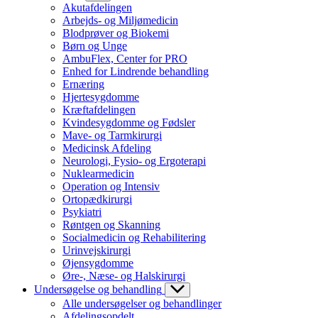
Akutafdelingen
Arbejds- og Miljømedicin
Blodprøver og Biokemi
Børn og Unge
AmbuFlex, Center for PRO
Enhed for Lindrende behandling
Ernæring
Hjertesygdomme
Kræftafdelingen
Kvindesygdomme og Fødsler
Mave- og Tarmkirurgi
Medicinsk Afdeling
Neurologi, Fysio- og Ergoterapi
Nuklearmedicin
Operation og Intensiv
Ortopædkirurgi
Psykiatri
Røntgen og Skanning
Socialmedicin og Rehabilitering
Urinvejskirurgi
Øjensygdomme
Øre-, Næse- og Halskirurgi
Undersøgelse og behandling
Alle undersøgelser og behandlinger
Afdelingsopdelt